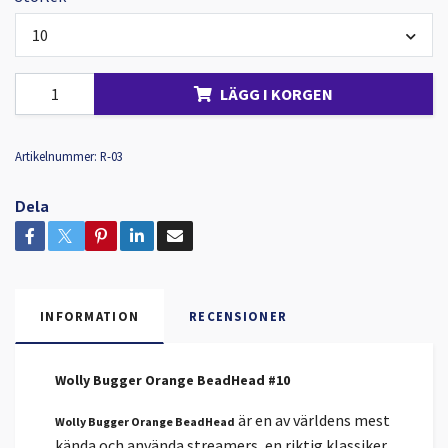
10
LÄGG I KORGEN
Artikelnummer:
R-03
Dela
INFORMATION
RECENSIONER
Wolly Bugger Orange BeadHead #10
är en av världens mest
Wolly Bugger Orange BeadHead
kända och använda streamers, en riktig klassiker