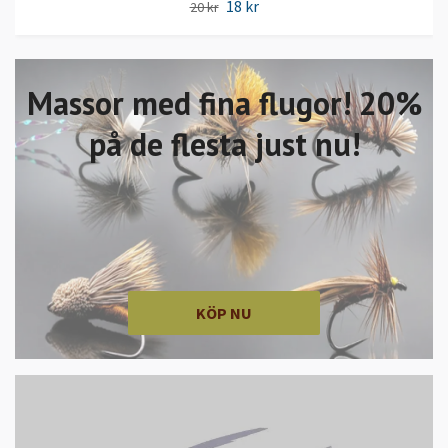
18 kr
20 kr
Massor med fina flugor! 20%
på de flesta just nu!
KÖP NU