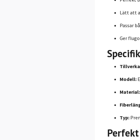
Lätt att 
Passar b
Ger flugo
Specifi
Tillverka
Modell:
E
Material:
Fiberlän
Typ:
Pre
Perfekt