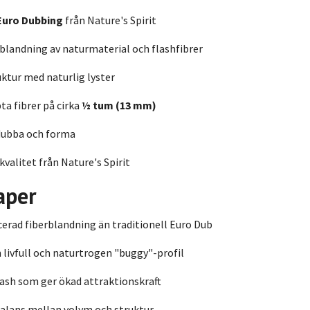
Euro Dubbing
från Nature's Spirit
landning av naturmaterial och flashfibrer
uktur med naturlig lyster
ta fibrer på cirka
½ tum (13 mm)
 dubba och forma
alitet från Nature's Spirit
aper
erad fiberblandning än traditionell Euro Dub
 livfull och naturtrogen "buggy"-profil
lash som ger ökad attraktionskraft
alans mellan volym och struktur