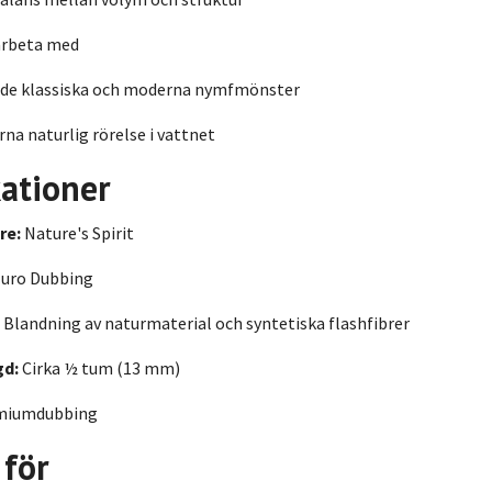
arbeta med
åde klassiska och moderna nymfmönster
rna naturlig rörelse i vattnet
kationer
re:
Nature's Spirit
uro Dubbing
Blandning av naturmaterial och syntetiska flashfibrer
gd:
Cirka ½ tum (13 mm)
miumdubbing
 för