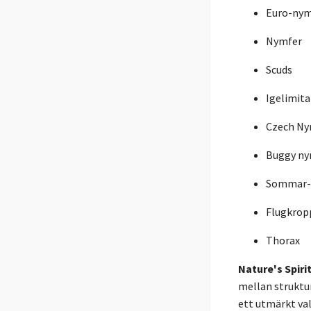
Euro-nym
Nymfer
Scuds
Igelimita
Czech N
Buggy n
Sommar- 
Flugkrop
Thorax
Nature's Spiri
mellan struktur
ett utmärkt val