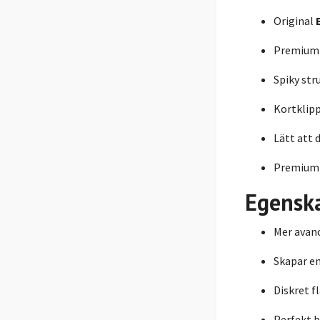
Original
Premiumb
Spiky str
Kortklipp
Lätt att
Premiumkv
Egensk
Mer avanc
Skapar en
Diskret f
Perfekt b