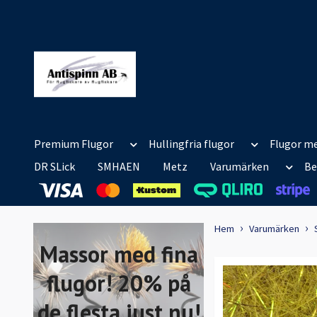
Premium Flugor
Hullingfria flugor
Flugor me
DR SLick
SMHAEN
Metz
Varumärken
Be
Hem
Varumärken
Massor med fina
flugor! 20% på
de flesta just nu!