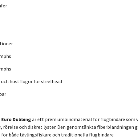
fer
tioner
ymphs
ymphs
och höstflugor för steelhead
par
t Euro Dubbing
är ett premiumbindmaterial för flugbindare som v
, rörelse och diskret lyster. Den genomtänkta fiberblandningen ger
 för både tävlingsfiskare och traditionella flugbindare.