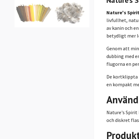
Nature's S
Nature's Spiri
livfullhet, nat
av kanin och e
betydligt mer l
Genom att minsk
dubbing med en
flugorna en per
De kortklippta 
en kompakt men
Använd
Nature's Spirit
och diskret flas
Produk