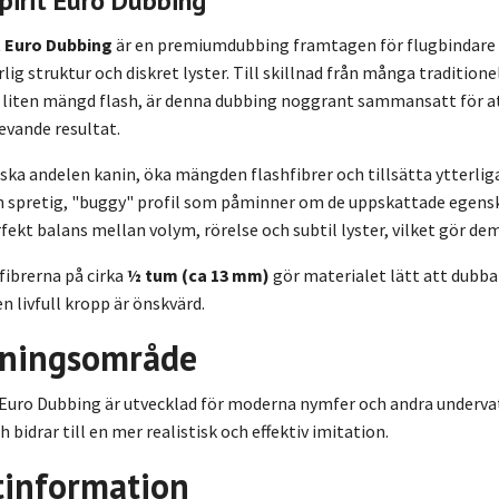
pirit Euro Dubbing
t Euro Dubbing
är en premiumdubbing framtagen för flugbindare
urlig struktur och diskret lyster. Till skillnad från många traditi
n liten mängd flash, är denna dubbing noggrant sammansatt för at
evande resultat.
a andelen kanin, öka mängden flashfibrer och tillsätta ytterliga
 spretig, "buggy" profil som påminner om de uppskattade egen
fekt balans mellan volym, rörelse och subtil lyster, vilket gör dem
fibrerna på cirka
½ tum (ca 13 mm)
gör materialet lätt att dubba
 livfull kropp är önskvärd.
ningsområde
 Euro Dubbing är utvecklad för moderna nymfer och andra undervatt
h bidrar till en mer realistisk och effektiv imitation.
tinformation