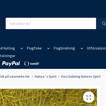
d hulling
Flugfiske
Flugbindning
Utförsäljni
talningar
Sök på varumärke här
Nature´s Spirit
Euro Dubbing Natures Spirit