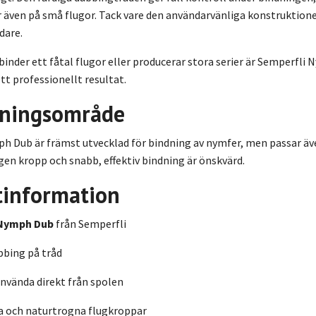
 även på små flugor. Tack vare den användarvänliga konstruktione
dare.
inder ett fåtal flugor eller producerar stora serier är Semperfl
tt professionellt resultat.
ningsområde
h Dub är främst utvecklad för bindning av nymfer, men passar äve
en kropp och snabb, effektiv bindning är önskvärd.
tinformation
Nymph Dub
från Semperfli
bbing på tråd
använda direkt från spolen
a och naturtrogna flugkroppar