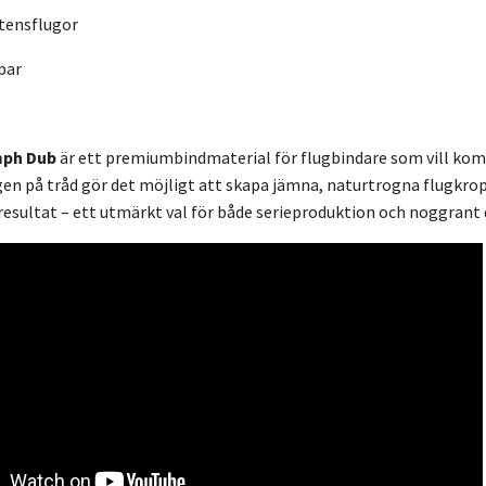
tensflugor
par
mph Dub
är ett premiumbindmaterial för flugbindare som vill komb
gen på tråd gör det möjligt att skapa jämna, naturtrogna flugkr
resultat – ett utmärkt val för både serieproduktion och noggrant 