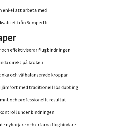
h enkel att arbeta med
valitet från Semperfli
aper
 och effektiviserar flugbindningen
linda direkt på kroken
anka och välbalanserade kroppar
d jämfört med traditionell lös dubbing
ämnt och professionellt resultat
kontroll under bindningen
de nybörjare och erfarna flugbindare