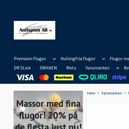
Premium Flugor
Hullingfria flugor
Flugor me
DR SLick
SMHAEN
Metz
Varumärken
Be
Hem
Varumärken
Massor med fina
flugor! 20% på
de flesta just nu!