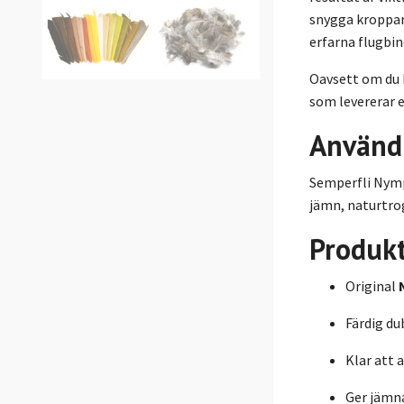
snygga kroppar
erfarna flugbin
Oavsett om du b
som levererar e
Använd
Semperfli Nymp
jämn, naturtrog
Produk
Original
Färdig du
Klar att 
Ger jämn