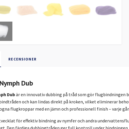
RECENSIONER
 Nymph Dub
mph Dub
är en innovativ dubbing på tråd som gör flugbindningen 
bindtråden och kan lindas direkt på kroken, vilket eliminerar behov
ogna flugkroppar med en jämn och professionell finish – varje gå
tvecklat för effektiv bindning av nymfer och andra undervattensfl
tigt. Den färdiga dubbingtråden ger full kontroll under bindningen