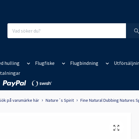
d hulling
Flugfiske
Flugbindning
Utförsäljni
talningar
Sök på varumärke här
Nature´s Spirit
Fine Natural Dubbing Natures Sp