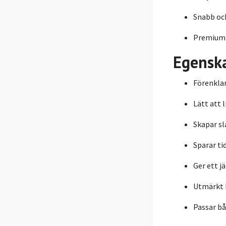
Snabb oc
Premiumk
Egensk
Förenklar
Lätt att 
Skapar sl
Sparar ti
Ger ett j
Utmärkt 
Passar bå