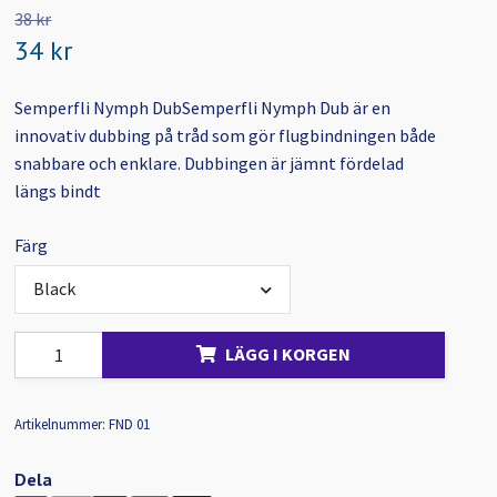
38 kr
34 kr
Semperfli Nymph DubSemperfli Nymph Dub är en
innovativ dubbing på tråd som gör flugbindningen både
snabbare och enklare. Dubbingen är jämnt fördelad
längs bindt
Färg
Black
LÄGG I KORGEN
Artikelnummer:
FND 01
Dela