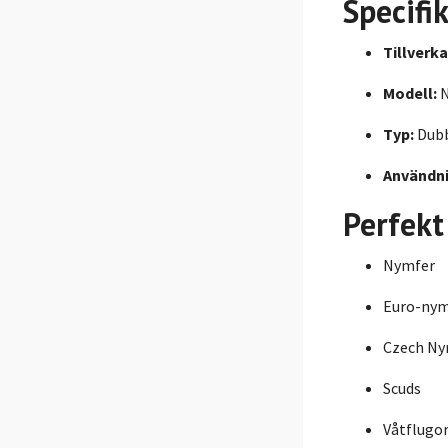
Specifi
Tillverka
Modell:
N
Typ:
Dubb
Användni
Perfekt
Nymfer
Euro-nym
Czech N
Scuds
Våtflugo