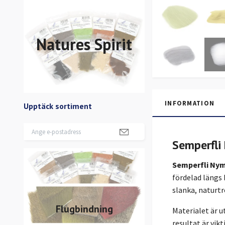
Natures Spirit
INFORMATION
Upptäck sortiment
Semperfli
Semperfli Ny
fördelad längs 
slanka, naturtr
Flugbindning
Materialet är u
resultat är vik