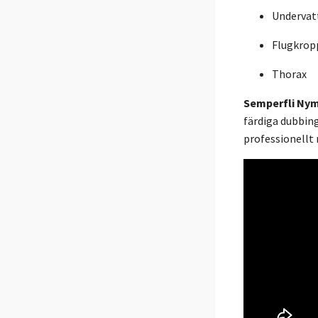
Undervat
Flugkrop
Thorax
Semperfli Ny
färdiga dubbin
professionellt 