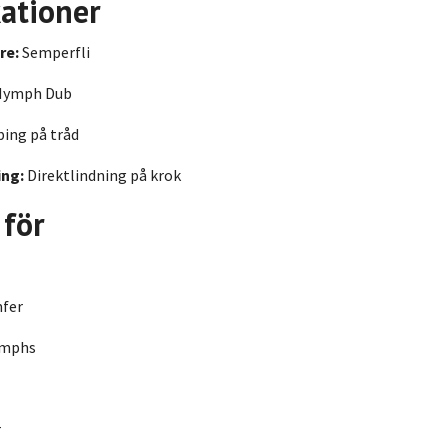
kationer
re:
Semperfli
ymph Dub
ing på tråd
ng:
Direktlindning på krok
 för
fer
ymphs
r