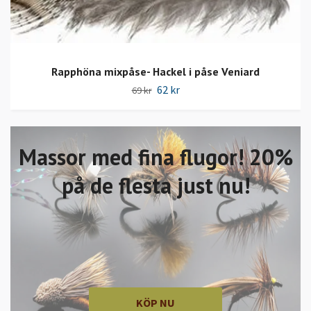
Rapphöna mixpåse- Hackel i påse Veniard
62 kr
69 kr
Massor med fina flugor! 20%
på de flesta just nu!
KÖP NU