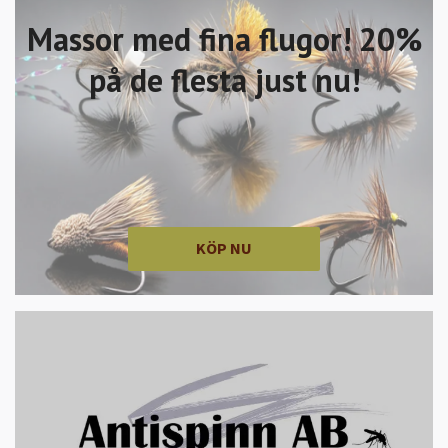
Massor med fina flugor! 20%
på de flesta just nu!
KÖP NU