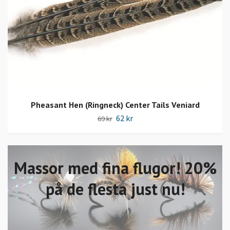
Pheasant Hen (Ringneck) Center Tails Veniard
62 kr
69 kr
Massor med fina flugor! 20%
på de flesta just nu!