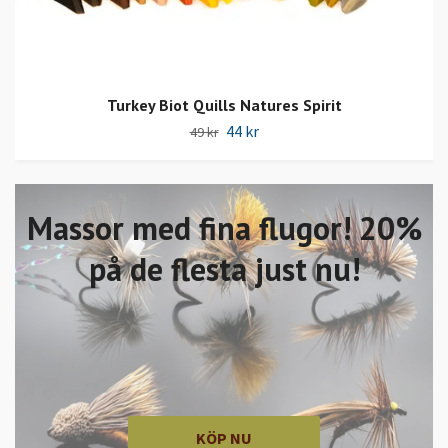
Turkey Biot Quills Natures Spirit
44 kr
49 kr
Massor med fina flugor! 20%
på de flesta just nu!
KÖP NU