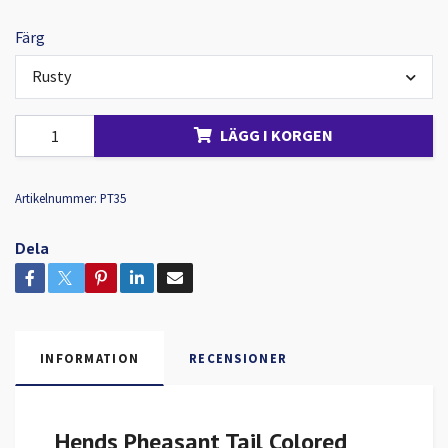
Färg
Rusty
LÄGG I KORGEN
Artikelnummer:
PT35
Dela
INFORMATION
RECENSIONER
Hends Pheasant Tail Colored