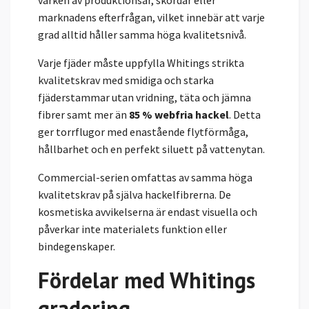
varken av produktionsår, skördar eller
marknadens efterfrågan, vilket innebär att varje
grad alltid håller samma höga kvalitetsnivå.
Varje fjäder måste uppfylla Whitings strikta
kvalitetskrav med smidiga och starka
fjäderstammar utan vridning, täta och jämna
fibrer samt mer än
85 % webfria hackel
. Detta
ger torrflugor med enastående flytförmåga,
hållbarhet och en perfekt siluett på vattenytan.
Commercial-serien omfattas av samma höga
kvalitetskrav på själva hackelfibrerna. De
kosmetiska avvikelserna är endast visuella och
påverkar inte materialets funktion eller
bindegenskaper.
Fördelar med Whitings
gradering