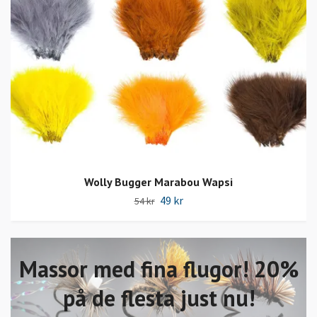
Wolly Bugger Marabou Wapsi
49 kr
54 kr
Massor med fina flugor! 20%
på de flesta just nu!