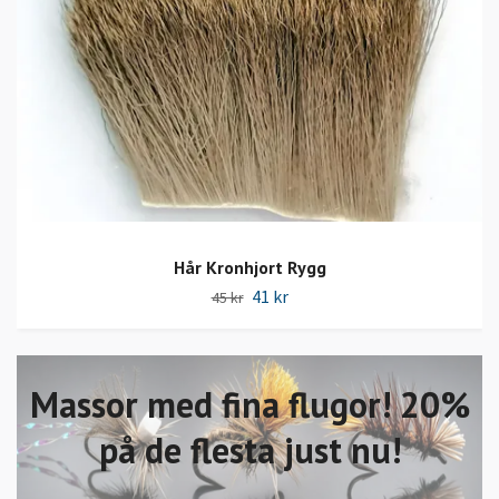
Hår Kronhjort Rygg
41 kr
45 kr
Massor med fina flugor! 20%
på de flesta just nu!