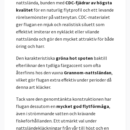
nattslända, bunden med
CDC-fjädrar av högsta
kvalitet
för en naturlig flytprofil och ett levande
rörelsemönster på vattenytan. CDC-materialet
ger flugan en mjuk och realistisk siluett som
effektivt imiterar en nykläckt eller vilande
nattslända och gör den mycket attraktiv för både
öring och harr.
Den karakteristiska
gröna hot spoten
baktill
efterliknar den tydliga färgaccent som ofta
återfinns hos den vuxna
Grannom-nattsländan
,
vilket gör flugan extra effektiv under perioder då
denna art kläcker.
Tack vare den genomtänkta konstruktionen har
flugan dessutom en
mycket god flytförmåga
,
även i strömmande vatten och krävande
fiskeförhållanden. Ett utmärkt val under
nattsländekläckningar från vår till höst och en