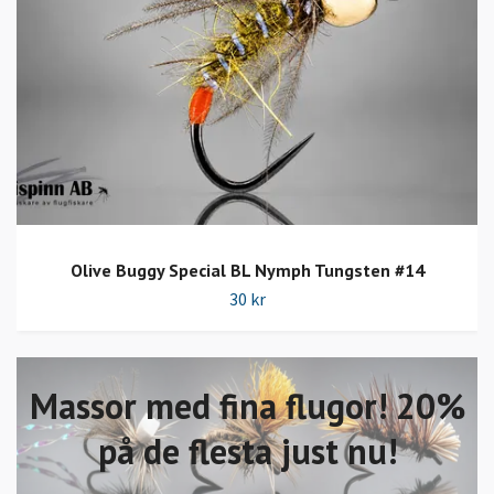
Olive Buggy Special BL Nymph Tungsten #14
30 kr
Massor med fina flugor! 20%
på de flesta just nu!