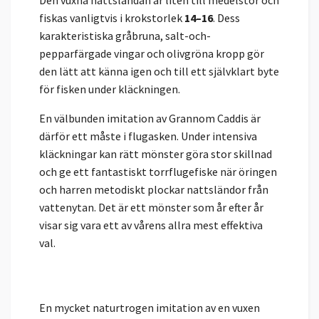
Den vuxna nattsländan är liten till medelstor och
fiskas vanligtvis i krokstorlek
14–16
. Dess
karakteristiska gråbruna, salt-och-
pepparfärgade vingar och olivgröna kropp gör
den lätt att känna igen och till ett självklart byte
för fisken under kläckningen.
En välbunden imitation av Grannom Caddis är
därför ett måste i flugasken. Under intensiva
kläckningar kan rätt mönster göra stor skillnad
och ge ett fantastiskt torrflugefiske när öringen
och harren metodiskt plockar nattsländor från
vattenytan. Det är ett mönster som år efter år
visar sig vara ett av vårens allra mest effektiva
val.
En mycket naturtrogen imitation av en vuxen