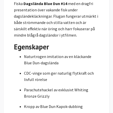
Fiska
Dagslända Blue Dun #14
med en dragfri
presentation över vakande fisk under
dagsländekläckningar. Flugan fungerar utmärkt i
både strömmande och stilla vatten och är
särskilt effektiv när öring och harr fokuserar på
mindre blågrå dagsländor i ytfilmen.
Egenskaper
Naturtrogen imitation av en kläckande
Blue Dun-dagslända
CDC-vinge som ger naturlig flytkraft och
livfull rörelse
Parachutehackel av exklusivt Whiting
Bronze Grizzly
Kropp av Blue Dun Kapok-dubbing