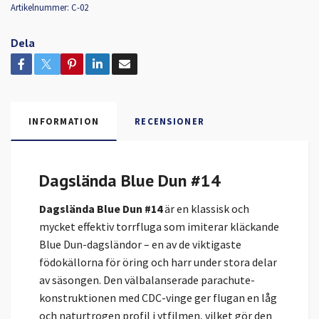
Artikelnummer:
C-02
Dela
INFORMATION
RECENSIONER
Dagslända Blue Dun #14
Dagslända Blue Dun #14
är en klassisk och
mycket effektiv torrfluga som imiterar kläckande
Blue Dun-dagsländor – en av de viktigaste
födokällorna för öring och harr under stora delar
av säsongen. Den välbalanserade parachute-
konstruktionen med CDC-vinge ger flugan en låg
och naturtrogen profil i ytfilmen, vilket gör den