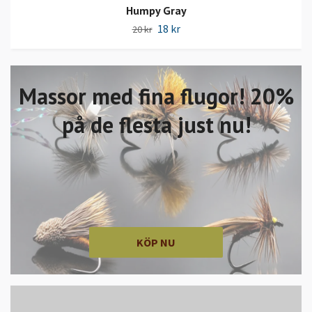
Humpy Gray
18 kr
20 kr
Massor med fina flugor! 20%
på de flesta just nu!
KÖP NU