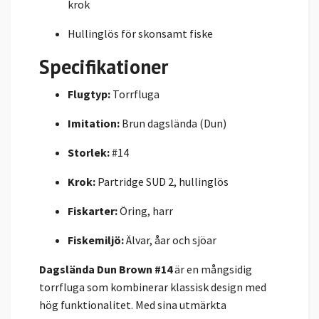
krok
Hullinglös för skonsamt fiske
Specifikationer
Flugtyp:
Torrfluga
Imitation:
Brun dagslända (Dun)
Storlek:
#14
Krok:
Partridge SUD 2, hullinglös
Fiskarter:
Öring, harr
Fiskemiljö:
Älvar, åar och sjöar
Dagslända Dun Brown #14
är en mångsidig
torrfluga som kombinerar klassisk design med
hög funktionalitet. Med sina utmärkta