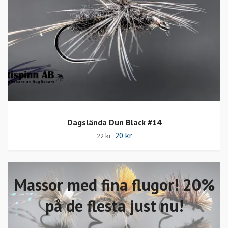
Dagslända Dun Black #14
20 kr
22 kr
Massor med fina flugor! 20%
på de flesta just nu!