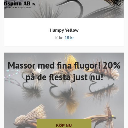
Humpy Yellow
18 kr
20 kr
Massor med fina flugor! 20%
på de flesta just nu!
KÖP NU