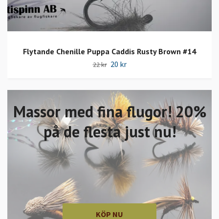
Flytande Chenille Puppa Caddis Rusty Brown #14
20 kr
22 kr
Massor med fina flugor! 20%
på de flesta just nu!
KÖP NU