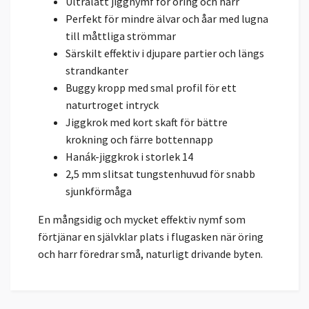
Ultralätt jiggnymf för öring och harr
Perfekt för mindre älvar och åar med lugna
till måttliga strömmar
Särskilt effektiv i djupare partier och längs
strandkanter
Buggy kropp med smal profil för ett
naturtroget intryck
Jiggkrok med kort skaft för bättre
krokning och färre bottennapp
Hanák-jiggkrok i storlek 14
2,5 mm slitsat tungstenhuvud för snabb
sjunkförmåga
En mångsidig och mycket effektiv nymf som
förtjänar en självklar plats i flugasken när öring
och harr föredrar små, naturligt drivande byten.