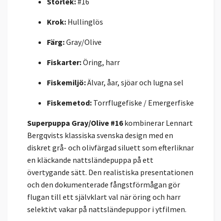
Storlek:
#16
Krok:
Hullinglös
Färg:
Gray/Olive
Fiskarter:
Öring, harr
Fiskemiljö:
Älvar, åar, sjöar och lugna sel
Fiskemetod:
Torrflugefiske / Emergerfiske
Superpuppa Gray/Olive #16
kombinerar Lennart
Bergqvists klassiska svenska design med en
diskret grå- och olivfärgad siluett som efterliknar
en kläckande nattsländepuppa på ett
övertygande sätt. Den realistiska presentationen
och den dokumenterade fångstförmågan gör
flugan till ett självklart val när öring och harr
selektivt vakar på nattsländepuppor i ytfilmen.