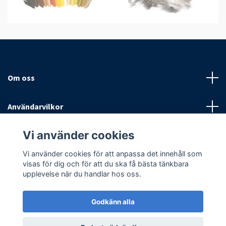
Om oss
Användarvilkor
Vi använder cookies
Sociala medier
Vi använder cookies för att anpassa det innehåll som
visas för dig och för att du ska få bästa tänkbara
upplevelse när du handlar hos oss.
Godkänn alla
© 2026 Antispinn AB