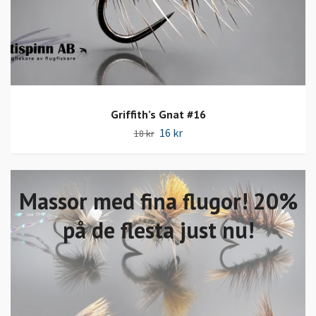
Griffith’s Gnat #16
16 kr
18 kr
Massor med fina flugor! 20%
på de flesta just nu!