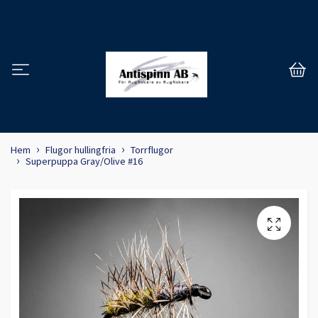
Hem
Flugor hullingfria
Torrflugor
Superpuppa Gray/Olive #16