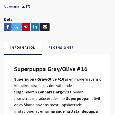
Artikelnummer:
176
Dela
INFORMATION
RECENSIONER
Superpuppa Gray/Olive #16
Superpuppa Gray/Olive #16
är en modern svensk
klassiker, skapad av den välkände
flugbindaren
Lennart Bergqvist
. Sedan
mönstret introducerades har
Superpuppan
blivit
en av Skandinaviens mest uppskattade
imitationer av en
simmande nattsländepuppa
.