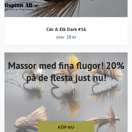
Cdc & Elk Dark #16
18 kr
20 kr
Massor med fina flugor! 20%
på de flesta just nu!
KÖP NU