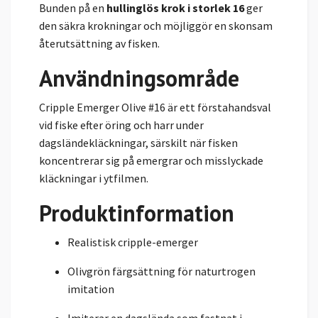
Bunden på en
hullinglös krok i storlek 16
ger
den säkra krokningar och möjliggör en skonsam
återutsättning av fisken.
Användningsområde
Cripple Emerger Olive #16 är ett förstahandsval
vid fiske efter öring och harr under
dagsländekläckningar, särskilt när fisken
koncentrerar sig på emergrar och misslyckade
kläckningar i ytfilmen.
Produktinformation
Realistisk cripple-emerger
Olivgrön färgsättning för naturtrogen
imitation
Imiterar en dagslända som fastnat i