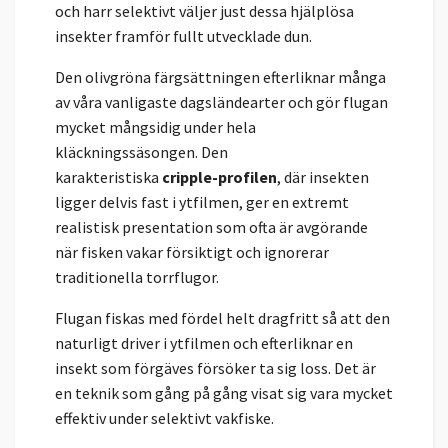
och harr selektivt väljer just dessa hjälplösa
insekter framför fullt utvecklade dun.
Den olivgröna färgsättningen efterliknar många
av våra vanligaste dagsländearter och gör flugan
mycket mångsidig under hela
kläckningssäsongen. Den
karakteristiska
cripple-profilen
, där insekten
ligger delvis fast i ytfilmen, ger en extremt
realistisk presentation som ofta är avgörande
när fisken vakar försiktigt och ignorerar
traditionella torrflugor.
Flugan fiskas med fördel helt dragfritt så att den
naturligt driver i ytfilmen och efterliknar en
insekt som förgäves försöker ta sig loss. Det är
en teknik som gång på gång visat sig vara mycket
effektiv under selektivt vakfiske.