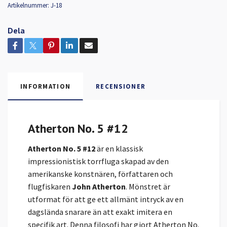
Artikelnummer:
J-18
Dela
INFORMATION
RECENSIONER
Atherton No. 5 #12
Atherton No. 5 #12
är en klassisk
impressionistisk torrfluga skapad av den
amerikanske konstnären, författaren och
flugfiskaren
John Atherton
. Mönstret är
utformat för att ge ett allmänt intryck av en
dagslända snarare än att exakt imitera en
specifik art. Denna filosofi har gjort Atherton No.