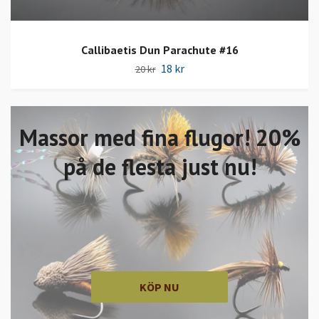
Callibaetis Dun Parachute #16
18 kr
20 kr
Massor med fina flugor! 20%
på de flesta just nu!
KÖP NU