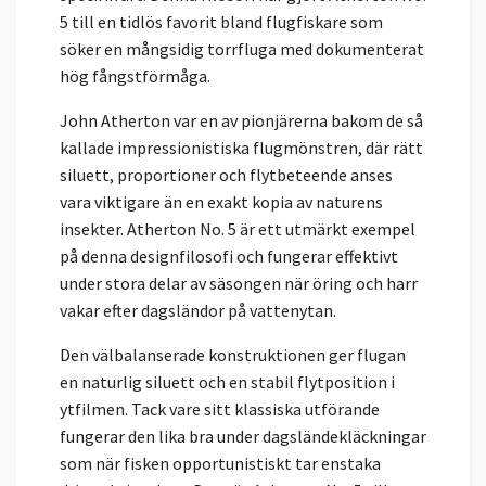
5 till en tidlös favorit bland flugfiskare som
söker en mångsidig torrfluga med dokumenterat
hög fångstförmåga.
John Atherton var en av pionjärerna bakom de så
kallade impressionistiska flugmönstren, där rätt
siluett, proportioner och flytbeteende anses
vara viktigare än en exakt kopia av naturens
insekter. Atherton No. 5 är ett utmärkt exempel
på denna designfilosofi och fungerar effektivt
under stora delar av säsongen när öring och harr
vakar efter dagsländor på vattenytan.
Den välbalanserade konstruktionen ger flugan
en naturlig siluett och en stabil flytposition i
ytfilmen. Tack vare sitt klassiska utförande
fungerar den lika bra under dagsländekläckningar
som när fisken opportunistiskt tar enstaka