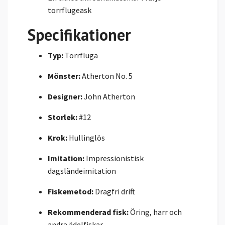
torrflugeask
Specifikationer
Typ:
Torrfluga
Mönster:
Atherton No. 5
Designer:
John Atherton
Storlek:
#12
Krok:
Hullinglös
Imitation:
Impressionistisk
dagsländeimitation
Fiskemetod:
Dragfri drift
Rekommenderad fisk:
Öring, harr och
andra ädelfiskar