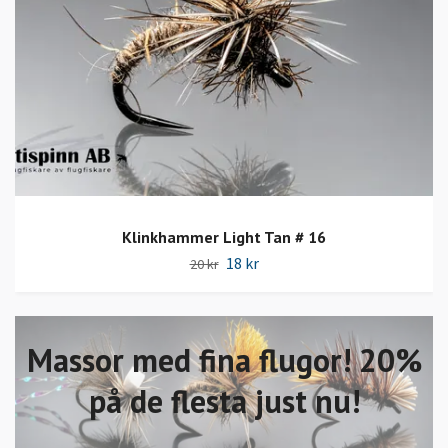
Klinkhammer Light Tan # 16
18 kr
20 kr
Massor med fina flugor! 20%
på de flesta just nu!