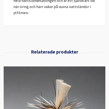
hela nattsländesäsongen och är ett självklart val
när öring och harr vakar på vuxna nattsländor i
ytfilmen.