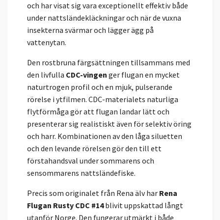
och har visat sig vara exceptionellt effektiv både
under nattsländekläckningar och när de vuxna
insekterna svärmar och lägger ägg på
vattenytan.
Den rostbruna färgsättningen tillsammans med
den livfulla
CDC-vingen
ger flugan en mycket
naturtrogen profil och en mjuk, pulserande
rörelse i ytfilmen. CDC-materialets naturliga
flytförmåga gör att flugan landar lätt och
presenterar sig realistiskt även för selektiv öring
och harr. Kombinationen av den låga siluetten
och den levande rörelsen gör den till ett
förstahandsval under sommarens och
sensommarens nattsländefiske.
Precis som originalet från Rena älv har
Rena
Flugan Rusty CDC #14
blivit uppskattad långt
utanför Norge. Den fungerar utmärkt i både