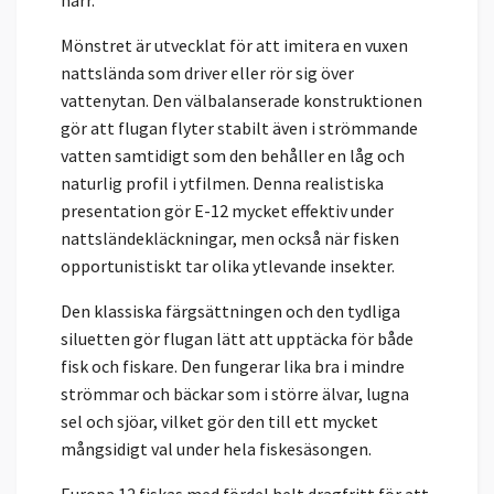
Mönstret är utvecklat för att imitera en vuxen
nattslända som driver eller rör sig över
vattenytan. Den välbalanserade konstruktionen
gör att flugan flyter stabilt även i strömmande
vatten samtidigt som den behåller en låg och
naturlig profil i ytfilmen. Denna realistiska
presentation gör E-12 mycket effektiv under
nattsländekläckningar, men också när fisken
opportunistiskt tar olika ytlevande insekter.
Den klassiska färgsättningen och den tydliga
siluetten gör flugan lätt att upptäcka för både
fisk och fiskare. Den fungerar lika bra i mindre
strömmar och bäckar som i större älvar, lugna
sel och sjöar, vilket gör den till ett mycket
mångsidigt val under hela fiskesäsongen.
Europa 12 fiskas med fördel helt dragfritt för att