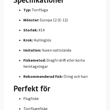
Typ:
Torrfluga
Mönster:
Europa 12 (E-12)
Storlek:
#14
Krok:
Hullinglös
Imitation:
Vuxen nattslända
Fiskemetod:
Dragfri drift eller korta
hemtagningar
Rekommenderad fisk:
Öring och harr
Perfekt för
Flugfiske
Torrflugefiske