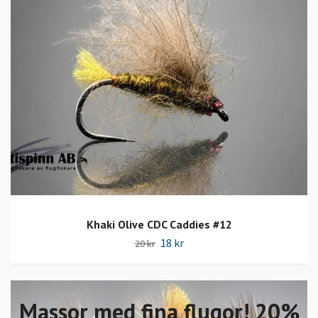
Khaki Olive CDC Caddies #12
18 kr
20 kr
Massor med fina flugor! 20%