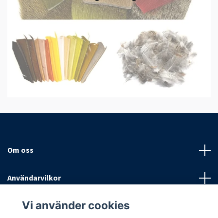
Om oss
Användarvilkor
Vi använder cookies
Sociala medier