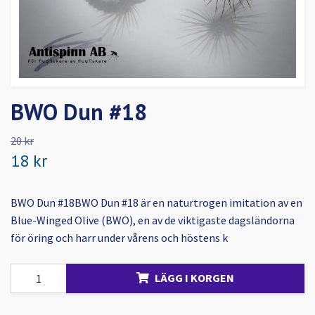
BWO Dun #18
20 kr
18 kr
BWO Dun #18BWO Dun #18 är en naturtrogen imitation av en
Blue-Winged Olive (BWO), en av de viktigaste dagsländorna
för öring och harr under vårens och höstens k
LÄGG I KORGEN