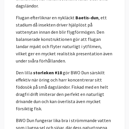
dagsländor.
Flugan efterliknar en nykläckt
Baetis-dun
, ett
stadium då insekten driver hjälplöst på
vattenytan innan den blir flygförmögen. Den
balanserade konstruktionen gör att flugan
landar mjukt och flyter naturligt i ytfilmen,
vilket ger en mycket realistisk presentation även
under svåra förhållanden.
Den lilla
storleken #18
gör BWO Dun särskilt
effektiv när öring och harr koncentrerar sitt
födosök på små dagsländor. Fiskad med en helt
dragfri drift imiterar den perfekt en naturligt
drivande dun och kan överlista även mycket
försiktig fisk.
BWO Dun fungerar lika bra i strömmande vatten
som i lugna sel och sjöar, där dess naturtrogna