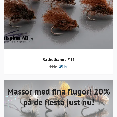
Rackelhanne #16
20 kr
22 kr
Massor med fina flugor! 20%
på de flesta just nu!