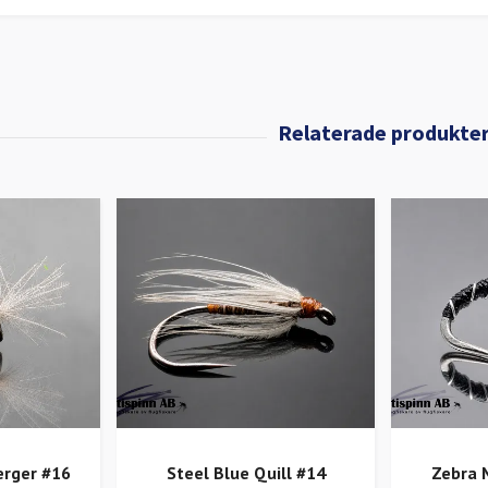
erger #16
Steel Blue Quill #14
Zebra 