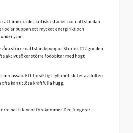
ör att imitera det kritiska stadiet när nattsländan
eriod är puppan ett mycket energirikt och
 under ytan.
 våra större nattsländepuppor. Storlek #12 gör den
ofta aktivt söker större födobitar med högt
tenmassan. Ett försiktigt lyft mot slutet av driften
fta kan utlösa kraftfulla hugg.
 större nattsländor förekommer. Den fungerar