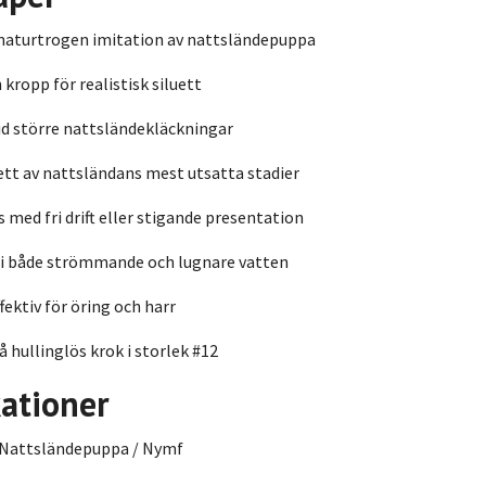
 naturtrogen imitation av nattsländepuppa
kropp för realistisk siluett
vid större nattsländekläckningar
ett av nattsländans mest utsatta stadier
s med fri drift eller stigande presentation
 i både strömmande och lugnare vatten
fektiv för öring och harr
 hullinglös krok i storlek #12
kationer
Nattsländepuppa / Nymf