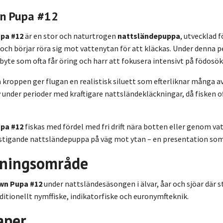
wn Pupa #12
pa #12
är en stor och naturtrogen
nattsländepuppa
, utvecklad f
ch börjar röra sig mot vattenytan för att kläckas. Under denna p
 byte som ofta får öring och harr att fokusera intensivt på födosök
roppen ger flugan en realistisk siluett som efterliknar många av
iv under perioder med kraftigare nattsländekläckningar, då fisken 
pa #12
fiskas med fördel med fri drift nära botten eller genom vat
stigande nattsländepuppa på väg mot ytan – en presentation som o
ningsområde
wn Pupa #12
under nattsländesäsongen i älvar, åar och sjöar där
ditionellt nymffiske, indikatorfiske och euronymfteknik.
aper