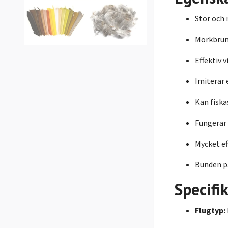
Stor och
Mörkbrun 
Effektiv 
Imiterar 
Kan fiska
Fungerar
Mycket ef
Bunden på
Specifi
Flugtyp: