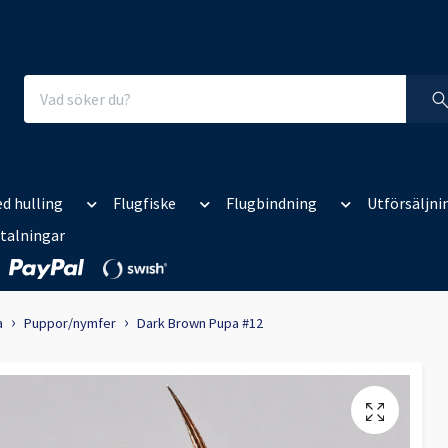
d hulling
Flugfiske
Flugbindning
Utförsäljni
talningar
a
Puppor/nymfer
Dark Brown Pupa #12