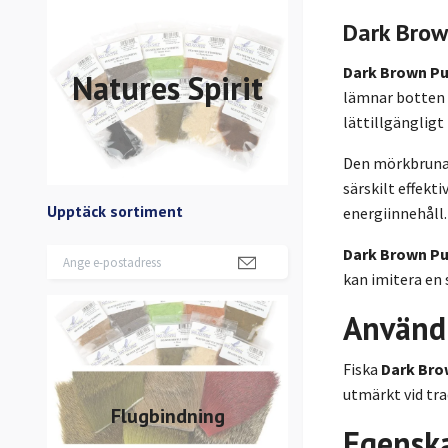
Dark Bro
Dark Brown Pu
Natures Spirit
lämnar botten o
lättillgängligt
Den mörkbruna k
särskilt effekt
Upptäck sortiment
energiinnehåll.
Dark Brown Pu
kan imitera en 
Använd
Fiska
Dark Bro
utmärkt vid tra
Flugbindning
Egensk