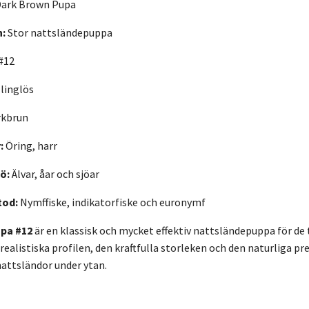
ark Brown Pupa
n:
Stor nattsländepuppa
#12
linglös
kbrun
:
Öring, harr
ö:
Älvar, åar och sjöar
tod:
Nymffiske, indikatorfiske och euronymf
pa #12
är en klassisk och mycket effektiv nattsländepuppa för de t
realistiska profilen, den kraftfulla storleken och den naturliga pre
nattsländor under ytan.