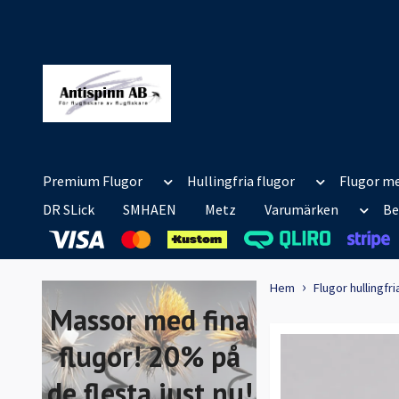
Premium Flugor
Hullingfria flugor
Flugor me
DR SLick
SMHAEN
Metz
Varumärken
Be
Hem
Flugor hullingfri
Massor med fina
flugor! 20% på
de flesta just nu!