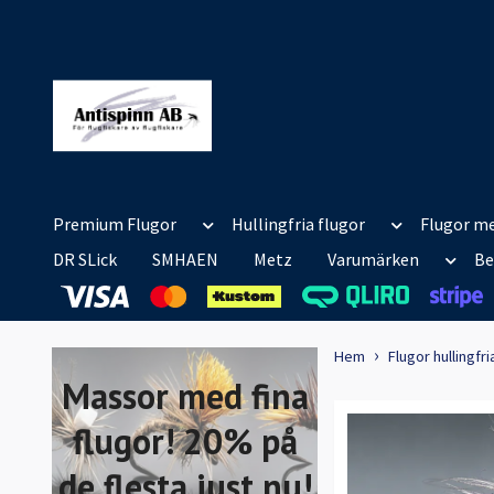
Premium Flugor
Hullingfria flugor
Flugor me
DR SLick
SMHAEN
Metz
Varumärken
Be
Hem
Flugor hullingfri
Massor med fina
flugor! 20% på
de flesta just nu!