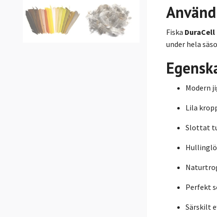
Använd
Fiska
DuraCell
under hela säso
Egensk
Modern j
Lila krop
Slottat t
Hullinglö
Naturtro
Perfekt s
Särskilt e