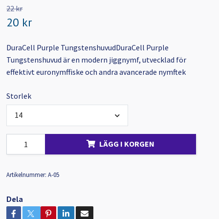
22 kr
20 kr
DuraCell Purple TungstenshuvudDuraCell Purple
Tungstenshuvud är en modern jiggnymf, utvecklad för
effektivt euronymffiske och andra avancerade nymftek
Storlek
14
LÄGG I KORGEN
Artikelnummer:
A-05
Dela