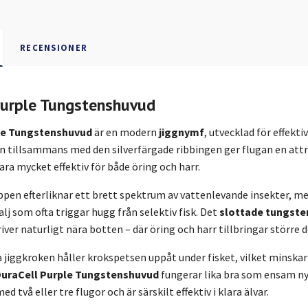
RECENSIONER
Purple Tungstenshuvud
le Tungstenshuvud
är en modern
jiggnymf
, utvecklad för effekt
en tillsammans med den silverfärgade ribbingen ger flugan en att
vara mycket effektiv för både öring och harr.
pen efterliknar ett brett spektrum av vattenlevande insekter, me
lj som ofta triggar hugg från selektiv fisk. Det
slottade tungsten
river naturligt nära botten – där öring och harr tillbringar större 
 jiggkroken håller krokspetsen uppåt under fisket, vilket minskar
uraCell Purple Tungstenshuvud
fungerar lika bra som ensam ny
 två eller tre flugor och är särskilt effektiv i klara älvar.