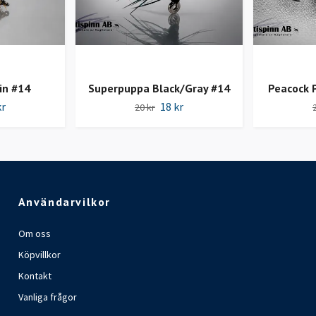
in #14
Superpuppa Black/Gray #14
Peacock 
kr
18 kr
20 kr
Användarvilkor
Om oss
Köpvillkor
Kontakt
Vanliga frågor