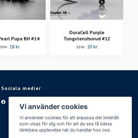
DuraCell Purple
Pearl Pupa BH #14
Tungstenshuvud #12
Ny
18 kr
20 kr
20 kr
22 kr
Sociala medier
Facebook
Vi använder cookies
Vi använder cookies för att anpassa det innehåll
som visas för dig och för att du ska få bästa
tänkbara upplevelse när du handlar hos oss.