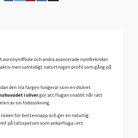
ivt euronymffiske och andra avancerade nymftekniker.
raktiv men samtidigt naturtrogen profil som gång på
dan den lila färgen fungerar som en diskret
shuvudet i silver
gör att flugan snabbt når rätt
delen av sin födosökning.
 risken för bottennapp och ger en naturlig
mf på tafsspetsen som ankarfluga i ett