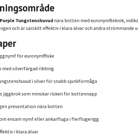
ningsområde
 Purple Tungstenshuvud
nära botten med euronymfteknik, indikat
ngen och är särskilt effektiv i klara älvar och andra strömmande v
aper
iggnymf för euronymffiske
p med silverfärgad ribbing
ungstenshuvud i silver för snabb sjunkförmåga
s jiggkrok som minskar risken för bottennapp
gen presentation nära botten
om ensam nymf eller ankarfluga i flerflugerigg
ffektiv i klara älvar