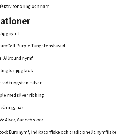
fektiv för öring och harr
kationer
Jiggnymf
uraCell Purple Tungstenshuvud
n:
Allround nymf
linglös jiggkrok
tad tungsten, silver
le med silver ribbing
:
Öring, harr
ö:
Älvar, åar och sjöar
tod:
Euronymf, indikatorfiske och traditionellt nymffiske