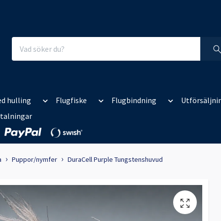
d hulling
Flugfiske
Flugbindning
Utförsäljni
talningar
a
Puppor/nymfer
DuraCell Purple Tungstenshuvud