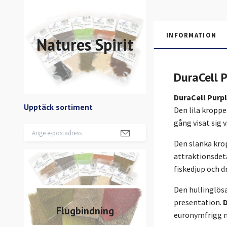
INFORMATION
Natures Spirit
DuraCell 
DuraCell Purp
Upptäck sortiment
Den lila kropp
gång visat sig 
Den slanka krop
attraktionsdeta
fiskedjup och d
Den hullinglösa
presentation.
D
Flugbindning
euronymfrigg med