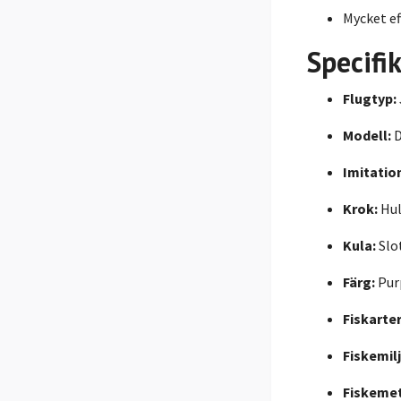
Mycket ef
Specifi
Flugtyp:
Modell:
D
Imitatio
Krok:
Hul
Kula:
Slot
Färg:
Purp
Fiskarter
Fiskemilj
Fiskeme