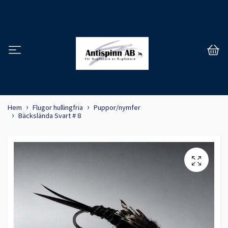
Hem
Flugor hullingfria
Puppor/nymfer
Bäckslända Svart # 8