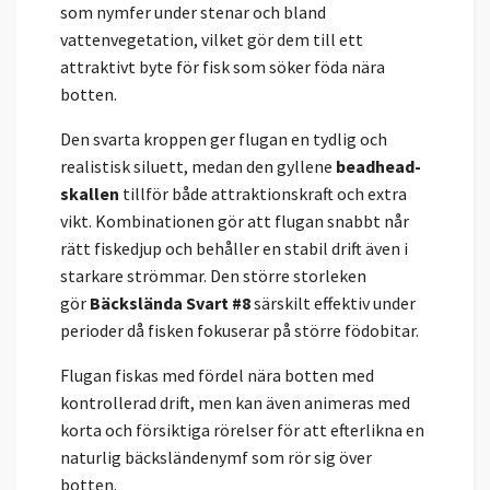
som nymfer under stenar och bland
vattenvegetation, vilket gör dem till ett
attraktivt byte för fisk som söker föda nära
botten.
Den svarta kroppen ger flugan en tydlig och
realistisk siluett, medan den gyllene
beadhead-
skallen
tillför både attraktionskraft och extra
vikt. Kombinationen gör att flugan snabbt når
rätt fiskedjup och behåller en stabil drift även i
starkare strömmar. Den större storleken
gör
Bäckslända Svart #8
särskilt effektiv under
perioder då fisken fokuserar på större födobitar.
Flugan fiskas med fördel nära botten med
kontrollerad drift, men kan även animeras med
korta och försiktiga rörelser för att efterlikna en
naturlig bäcksländenymf som rör sig över
botten.