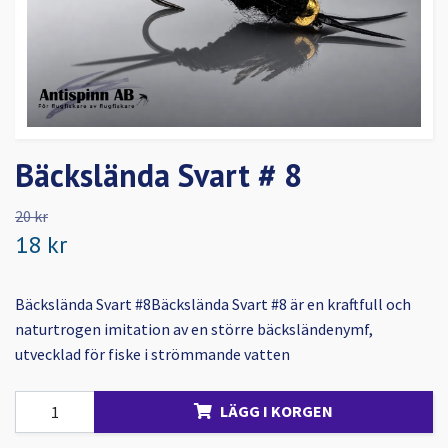
Bäckslända Svart # 8
20 kr
18 kr
Bäckslända Svart #8Bäckslända Svart #8 är en kraftfull och
naturtrogen imitation av en större bäcksländenymf,
utvecklad för fiske i strömmande vatten
LÄGG I KORGEN