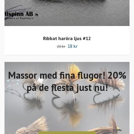
Ribbat haröra ljus #12
18 kr
20 kr
Massor med fina flugor! 20%
på de flesta just nu!