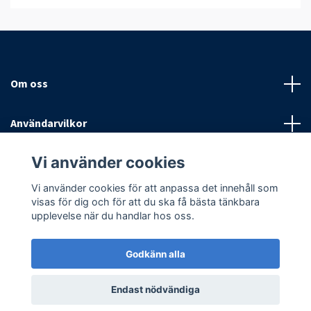
Om oss
Användarvilkor
Vi använder cookies
Sociala medier
Vi använder cookies för att anpassa det innehåll som
visas för dig och för att du ska få bästa tänkbara
upplevelse när du handlar hos oss.
Godkänn alla
© 2026 Antispinn AB
Endast nödvändiga