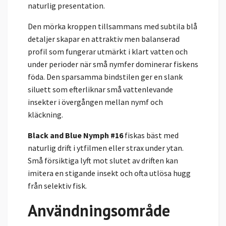
naturlig presentation.
Den mörka kroppen tillsammans med subtila blå
detaljer skapar en attraktiv men balanserad
profil som fungerar utmärkt i klart vatten och
under perioder när små nymfer dominerar fiskens
föda. Den sparsamma bindstilen ger en slank
siluett som efterliknar små vattenlevande
insekter i övergången mellan nymf och
kläckning.
Black and Blue Nymph #16
fiskas bäst med
naturlig drift i ytfilmen eller strax under ytan.
Små försiktiga lyft mot slutet av driften kan
imitera en stigande insekt och ofta utlösa hugg
från selektiv fisk.
Användningsområde