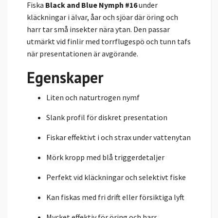
Fiska
Black and Blue Nymph #16
under
kläckningar i älvar, åar och sjöar där öring och
harr tar små insekter nära ytan. Den passar
utmärkt vid finlir med torrflugespö och tunn tafs
när presentationen är avgörande.
Egenskaper
Liten och naturtrogen nymf
Slank profil för diskret presentation
Fiskar effektivt i och strax under vattenytan
Mörk kropp med blå triggerdetaljer
Perfekt vid kläckningar och selektivt fiske
Kan fiskas med fri drift eller försiktiga lyft
Mycket effektiv för öring och harr