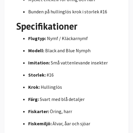
Bunden på hullinglös krok i storlek #16
Specifikationer
Flugtyp:
Nymf / Kläckarnymf
Modell:
Black and Blue Nymph
Imitation:
Små vattenlevande insekter
Storlek:
#16
Krok:
Hullinglös
Färg:
Svart med blå detaljer
Fiskarter:
Öring, harr
Fiskemiljö:
Älvar, åar och sjöar