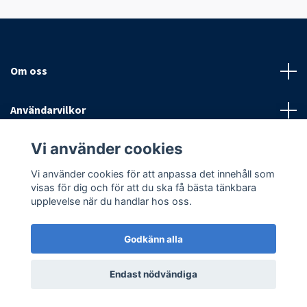
Om oss
Användarvilkor
Vi använder cookies
Sociala medier
Vi använder cookies för att anpassa det innehåll som
visas för dig och för att du ska få bästa tänkbara
upplevelse när du handlar hos oss.
Godkänn alla
© 2026 Antispinn AB
Endast nödvändiga