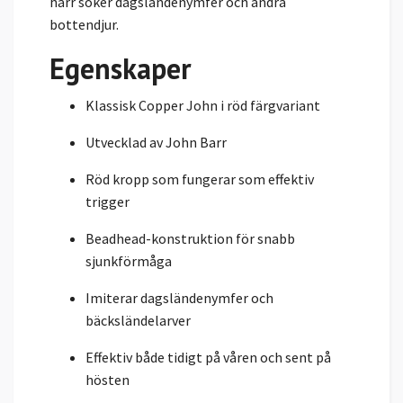
harr söker dagsländenymfer och andra
bottendjur.
Egenskaper
Klassisk Copper John i röd färgvariant
Utvecklad av John Barr
Röd kropp som fungerar som effektiv
trigger
Beadhead-konstruktion för snabb
sjunkförmåga
Imiterar dagsländenymfer och
bäcksländelarver
Effektiv både tidigt på våren och sent på
hösten