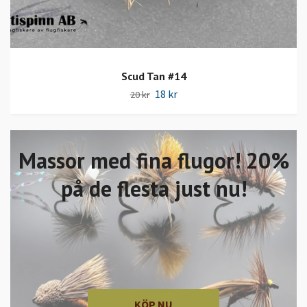
Scud Tan #14
18 kr
20 kr
Massor med fina flugor! 20%
på de flesta just nu!
KÖP NU