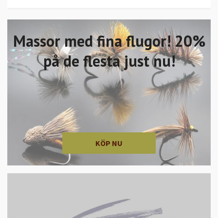
Massor med fina flugor! 20%
på de flesta just nu!
KÖP NU