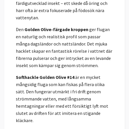
färdigutvecklad insekt – ett skede då öring och
harr ofta är extra fokuserade på födosök nära
vattenytan.
Den
Golden Olive-färgade kroppen
ger flugan
en naturlig och realistisk profil som passar
många dagsländor och nattsländor. Det mjuka
hacklet skapar en fantastisk rörelse i vattnet där
fibrerna pulserar och ger intrycket av en levande
insekt som kämpar sig genom strömmen.
Softhackle Golden Olive #14
är en mycket
mångsidig fluga som kan fiskas på flera olika
sätt. Den fungerar utmärkt i fri drift genom
strömmande vatten, med långsamma
hemtagningar eller med ett försiktigt lyft mot
slutet av driften för att imitera en stigande
kläckare.