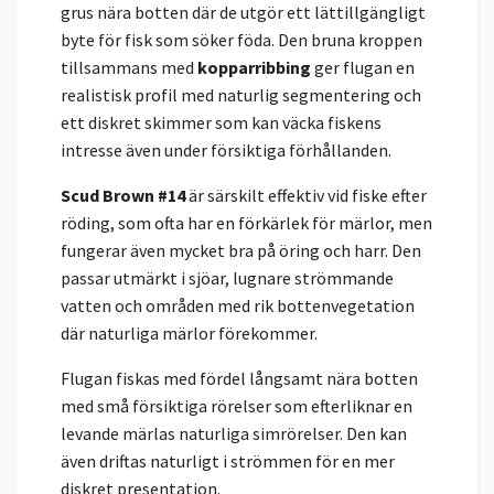
grus nära botten där de utgör ett lättillgängligt
byte för fisk som söker föda. Den bruna kroppen
tillsammans med
kopparribbing
ger flugan en
realistisk profil med naturlig segmentering och
ett diskret skimmer som kan väcka fiskens
intresse även under försiktiga förhållanden.
Scud Brown #14
är särskilt effektiv vid fiske efter
röding, som ofta har en förkärlek för märlor, men
fungerar även mycket bra på öring och harr. Den
passar utmärkt i sjöar, lugnare strömmande
vatten och områden med rik bottenvegetation
där naturliga märlor förekommer.
Flugan fiskas med fördel långsamt nära botten
med små försiktiga rörelser som efterliknar en
levande märlas naturliga simrörelser. Den kan
även driftas naturligt i strömmen för en mer
diskret presentation.