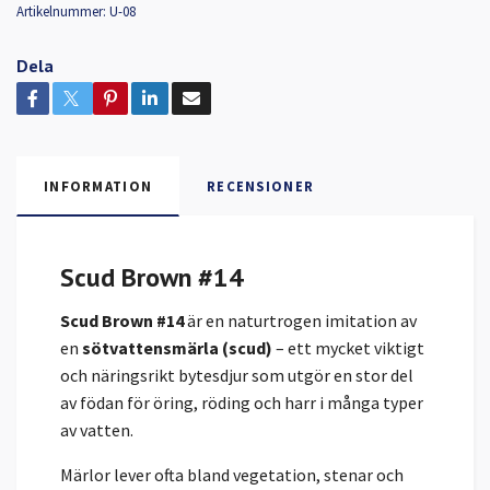
Artikelnummer:
U-08
Dela
INFORMATION
RECENSIONER
Scud Brown #14
Scud Brown #14
är en naturtrogen imitation av
en
sötvattensmärla (scud)
– ett mycket viktigt
och näringsrikt bytesdjur som utgör en stor del
av födan för öring, röding och harr i många typer
av vatten.
Märlor lever ofta bland vegetation, stenar och