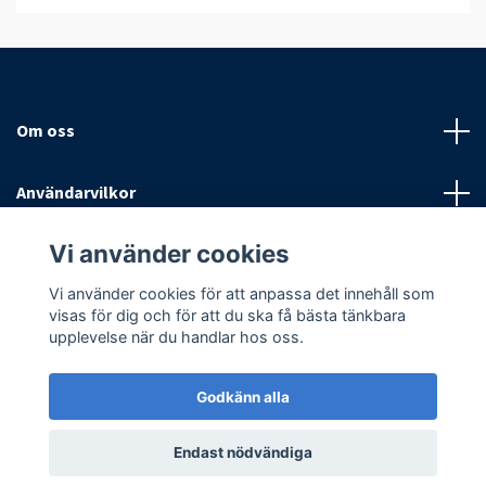
Om oss
Användarvilkor
Vi använder cookies
Sociala medier
Vi använder cookies för att anpassa det innehåll som
visas för dig och för att du ska få bästa tänkbara
upplevelse när du handlar hos oss.
Godkänn alla
© 2026 Antispinn AB
Endast nödvändiga