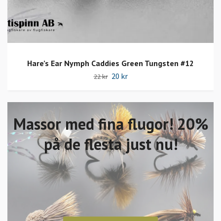
Hare’s Ear Nymph Caddies Green Tungsten #12
20 kr
22 kr
Massor med fina flugor! 20%
på de flesta just nu!