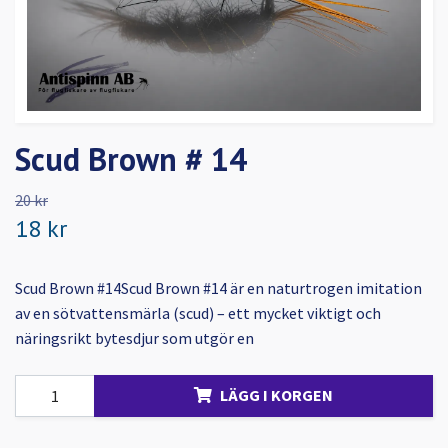
Scud Brown # 14
20 kr
18 kr
Scud Brown #14Scud Brown #14 är en naturtrogen imitation
av en sötvattensmärla (scud) – ett mycket viktigt och
näringsrikt bytesdjur som utgör en
LÄGG I KORGEN