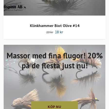
Klinkhammer Biot Olive #14
18 kr
20 kr
Massor med fina flugor! 20%
på de flesta just nu!
KÖP NU