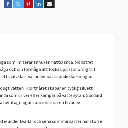
luga som imiterar en vuxen nattslända. Mönstret
åga och sin förmåga att locka upp stor öring till
 ett självklart val under nattsländekläckningar.
ligt vatten. Hjorthåret skapar en tydlig siluett
ända som driver eller kämpar på vattenytan. Goddard
tiga hemtagningar som imiterar en levande
ektiv under kvällar och sena sommarnätter när större