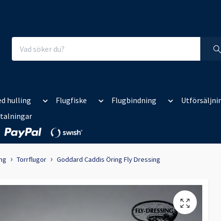
d hulling
Flugfiske
Flugbindning
Utförsäljni
talningar
ing
Torrflugor
Goddard Caddis Öring Fly Dressing