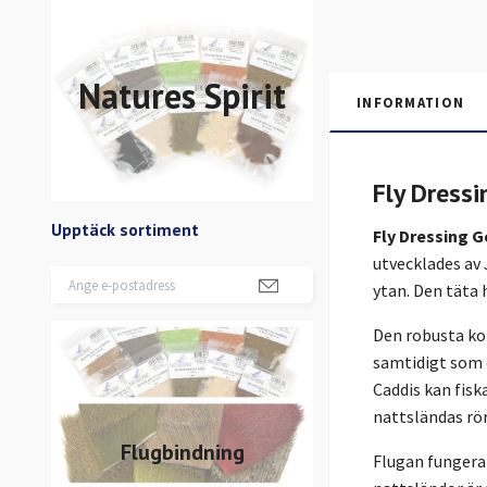
Natures Spirit
INFORMATION
Fly Dress
Upptäck sortiment
Fly Dressing 
utvecklades av 
ytan. Den täta 
Den robusta kon
samtidigt som d
Caddis kan fisk
nattsländas rör
Flugbindning
Flugan fungerar