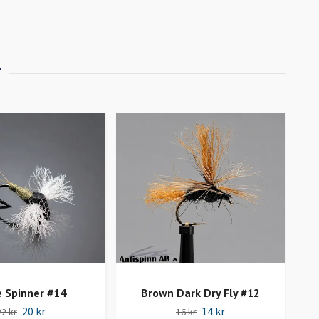
e Spinner #14
Brown Dark Dry Fly #12
S
20 kr
14 kr
22 kr
16 kr