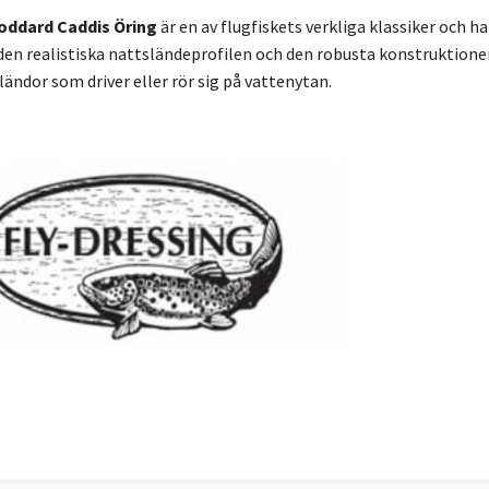
Goddard Caddis Öring
är en av flugfiskets verkliga klassiker och h
en realistiska nattsländeprofilen och den robusta konstruktionen g
ländor som driver eller rör sig på vattenytan.