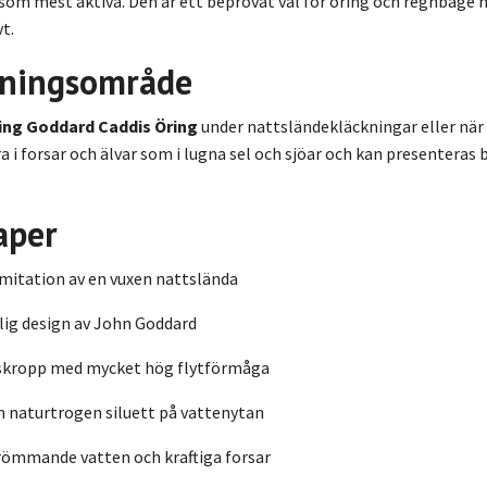
 som mest aktiva. Den är ett beprövat val för öring och regnbåge
t.
ningsområde
sing Goddard Caddis Öring
under nattsländekläckningar eller när 
ra i forsar och älvar som i lugna sel och sjöar och kan presenteras 
aper
imitation av en vuxen nattslända
lig design av John Goddard
skropp med mycket hög flytförmåga
h naturtrogen siluett på vattenytan
römmande vatten och kraftiga forsar