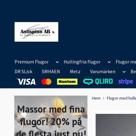
Premium Flugor
Hullingfria flugor
Flugor me
DR SLick
SMHAEN
Metz
Varumärken
Be
Hem
Flugor med hull
Massor med fina
flugor! 20% på
de flesta just nu!