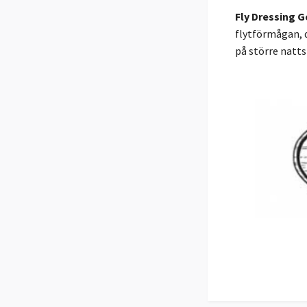
Fly Dressing 
flytförmågan, d
på större natts