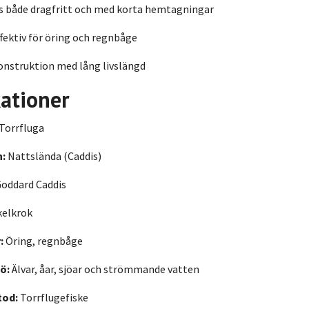
s både dragfritt och med korta hemtagningar
fektiv för öring och regnbåge
onstruktion med lång livslängd
kationer
Torrfluga
n:
Nattslända (Caddis)
oddard Caddis
elkrok
:
Öring, regnbåge
ö:
Älvar, åar, sjöar och strömmande vatten
tod:
Torrflugefiske