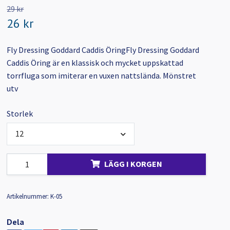
29 kr
26 kr
Fly Dressing Goddard Caddis ÖringFly Dressing Goddard
Caddis Öring är en klassisk och mycket uppskattad
torrfluga som imiterar en vuxen nattslända. Mönstret
utv
Storlek
12
LÄGG I KORGEN
Artikelnummer:
K-05
Dela