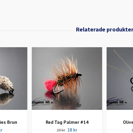
ies Brun
Red Tag Palmer #14
Oliv
kr
18 kr
20 kr