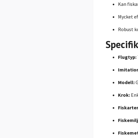
Kan fiska
Mycket ef
Robust k
Specifi
Flugtyp:
Imitatio
Modell:
G
Krok:
Enk
Fiskarter
Fiskemilj
Fiskeme