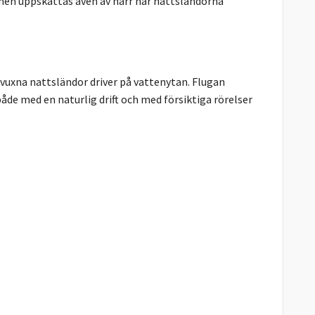
 men uppskattas även av harr när nattsländorna
vuxna nattsländor driver på vattenytan. Flugan
både med en naturlig drift och med försiktiga rörelser