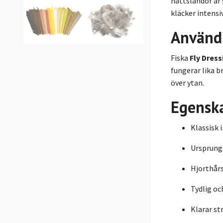
nattsländor är
kläcker intensiv
Använd
Fiska
Fly Dres
fungerar lika b
över ytan.
Egensk
Klassisk 
Ursprung
Hjorthår
Tydlig oc
Klarar st