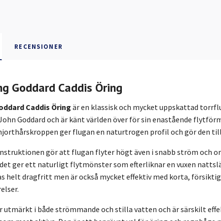
RECENSIONER
ing Goddard Caddis Öring
Goddard Caddis Öring
är en klassisk och mycket uppskattad torrf
John Goddard och är känt världen över för sin enastående flytförm
hjorthårskroppen ger flugan en naturtrogen profil och gör den till
struktionen gör att flugan flyter högt även i snabb ström och oro
et ger ett naturligt flytmönster som efterliknar en vuxen nattsl
as helt dragfritt men är också mycket effektiv med korta, försik
elser.
 utmärkt i både strömmande och stilla vatten och är särskilt eff