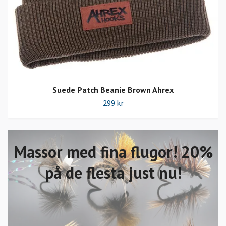
Suede Patch Beanie Brown Ahrex
299 kr
Massor med fina flugor! 20%
på de flesta just nu!