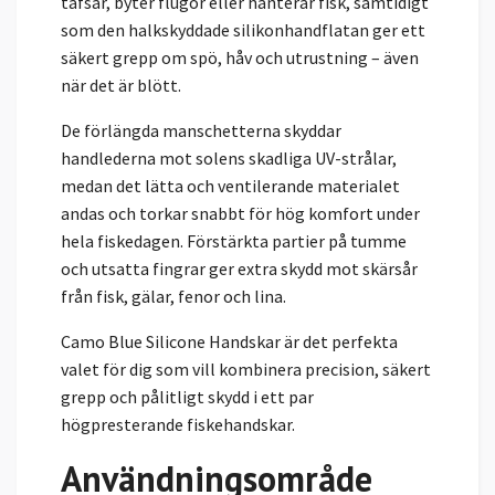
tafsar, byter flugor eller hanterar fisk, samtidigt
som den halkskyddade silikonhandflatan ger ett
säkert grepp om spö, håv och utrustning – även
när det är blött.
De förlängda manschetterna skyddar
handlederna mot solens skadliga UV-strålar,
medan det lätta och ventilerande materialet
andas och torkar snabbt för hög komfort under
hela fiskedagen. Förstärkta partier på tumme
och utsatta fingrar ger extra skydd mot skärsår
från fisk, gälar, fenor och lina.
Camo Blue Silicone Handskar är det perfekta
valet för dig som vill kombinera precision, säkert
grepp och pålitligt skydd i ett par
högpresterande fiskehandskar.
Användningsområde