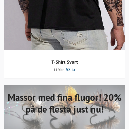
T-Shirt Svart
53 kr
119 kr
Massor med fina flugor! 20%
på de flesta just nu!