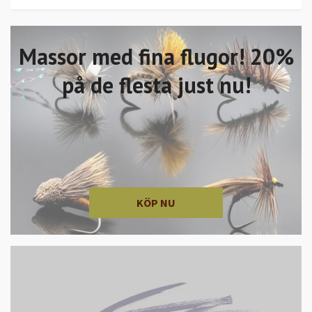
Massor med fina flugor! 20%
på de flesta just nu!
KÖP NU