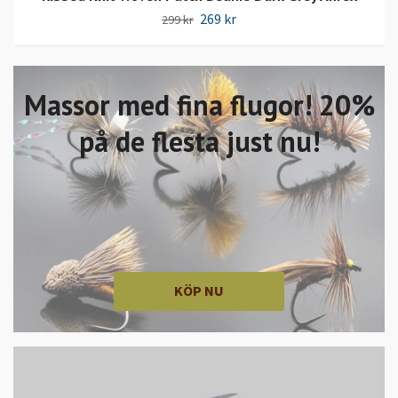
269 kr
299 kr
Massor med fina flugor! 20%
på de flesta just nu!
KÖP NU