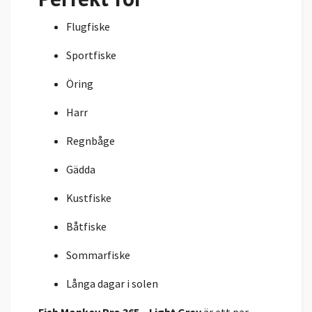
Flugfiske
Sportfiske
Öring
Harr
Regnbåge
Gädda
Kustfiske
Båtfiske
Sommarfiske
Långa dagar i solen
Fish Monkey Pro 365 – Light Grey
är ett par