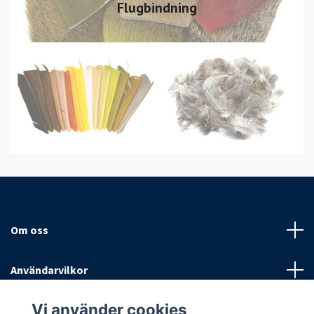
Flugbindning
Om oss
Användarvilkor
Vi använder cookies
Sociala medier