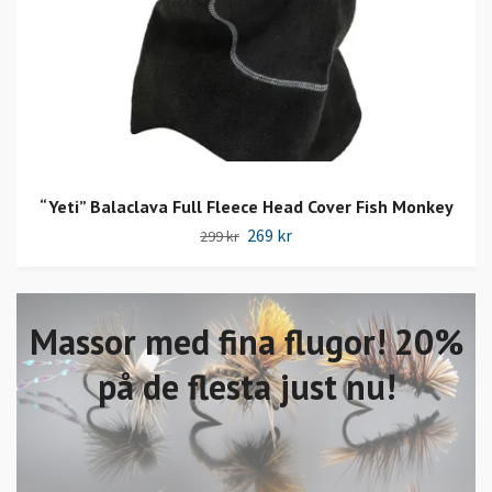
“Yeti” Balaclava Full Fleece Head Cover Fish Monkey
269 kr
299 kr
Massor med fina flugor! 20%
på de flesta just nu!