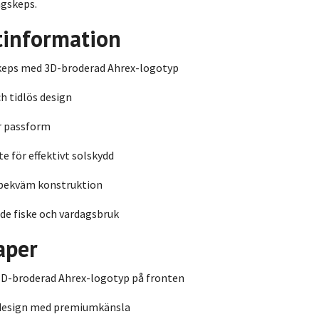
agskeps.
tinformation
 keps med 3D-broderad Ahrex-logotyp
ch tidlös design
r passform
te för effektivt solskydd
 bekväm konstruktion
de fiske och vardagsbruk
aper
3D-broderad Ahrex-logotyp på fronten
 design med premiumkänsla