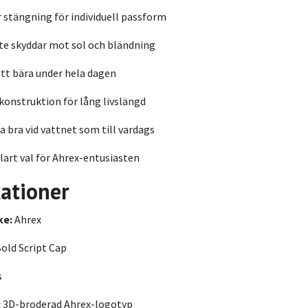
 stängning för individuell passform
te skyddar mot sol och bländning
tt bära under hela dagen
 konstruktion för lång livslängd
ka bra vid vattnet som till vardags
klart val för Ahrex-entusiasten
kationer
ke:
Ahrex
old Script Cap
s
:
3D-broderad Ahrex-logotyp