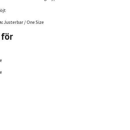
öjt
m:
Justerbar / One Size
 för
e
e