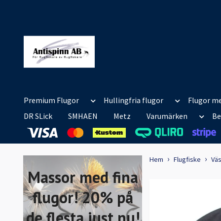
Premium Flugor
Hullingfria flugor
Flugor me
DR SLick
SMHAEN
Metz
Varumärken
Be
Hem
Flugfiske
Vä
Massor med fina
flugor! 20% på
de flesta just nu!