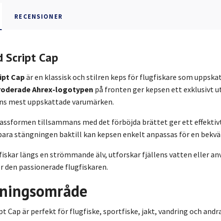
RECENSIONER
d Script Cap
ipt Cap
är en klassisk och stilren keps för flugfiskare som uppska
roderade Ahrex-logotypen
på fronten ger kepsen ett exklusivt ut
ens mest uppskattade varumärken.
assformen tillsammans med det förböjda brättet ger ett effektivt
rbara stängningen baktill kan kepsen enkelt anpassas för en bekv
iskar längs en strömmande älv, utforskar fjällens vatten eller anv
för den passionerade flugfiskaren.
ningsområde
pt Cap är perfekt för flugfiske, sportfiske, jakt, vandring och and