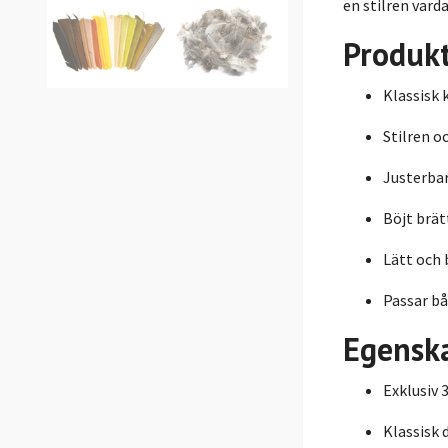
en stilren vard
Produk
Klassisk
Stilren o
Justerba
Böjt brät
Lätt och
Passar bå
Egensk
Exklusiv 
Klassisk