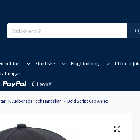
d hulling
Flugfiske
Flugbindning
Utförsäljni
talningar
star Huvudbonader och Handskar
Bold Script Cap Ahrex