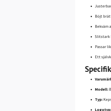
Justerbar
Böjt brät
Bekväm a
Slitstark
Passar li
Ett själv
Specifi
Varumär
Modell:
B
Typ:
Kep
Logotyp