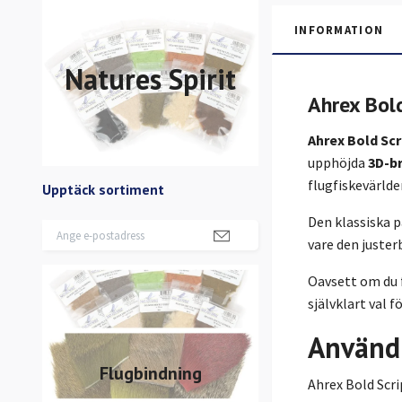
INFORMATION
Natures Spirit
Ahrex Bol
Ahrex Bold Scr
upphöjda
3D-b
flugfiskevärld
Upptäck sortiment
Den klassiska p
vare den juste
Oavsett om du f
självklart val 
Använd
Flugbindning
Ahrex Bold Scri