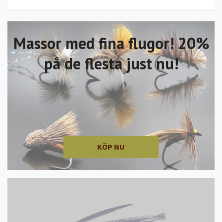
Massor med fina flugor! 20%
på de flesta just nu!
KÖP NU