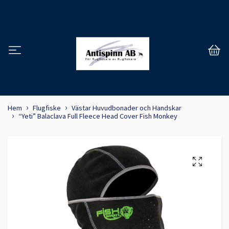
Hem
Flugfiske
Västar Huvudbonader och Handskar
“Yeti” Balaclava Full Fleece Head Cover Fish Monkey