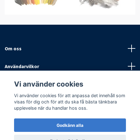
Om oss
Användarvilkor
Vi använder cookies
Sociala medier
Vi använder cookies för att anpassa det innehåll som
visas för dig och för att du ska få bästa tänkbara
upplevelse när du handlar hos oss.
Godkänn alla
© 2026 Antispinn AB