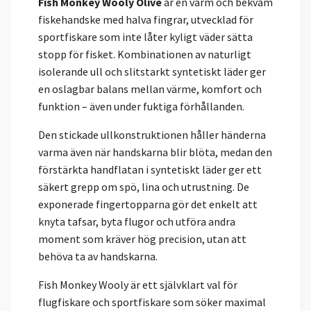
Fish Monkey Wooly Olive
är en varm och bekväm
fiskehandske med halva fingrar, utvecklad för
sportfiskare som inte låter kyligt väder sätta
stopp för fisket. Kombinationen av naturligt
isolerande ull och slitstarkt syntetiskt läder ger
en oslagbar balans mellan värme, komfort och
funktion – även under fuktiga förhållanden.
Den stickade ullkonstruktionen håller händerna
varma även när handskarna blir blöta, medan den
förstärkta handflatan i syntetiskt läder ger ett
säkert grepp om spö, lina och utrustning. De
exponerade fingertopparna gör det enkelt att
knyta tafsar, byta flugor och utföra andra
moment som kräver hög precision, utan att
behöva ta av handskarna.
Fish Monkey Wooly är ett självklart val för
flugfiskare och sportfiskare som söker maximal