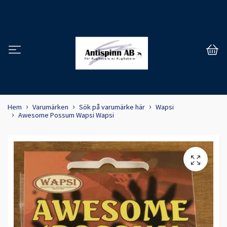
Hem
Varumärken
Sök på varumärke här
Wapsi
Awesome Possum Wapsi Wapsi