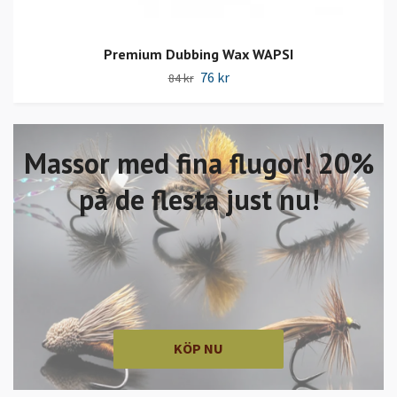
Premium Dubbing Wax WAPSI
76 kr
84 kr
Massor med fina flugor! 20%
på de flesta just nu!
KÖP NU