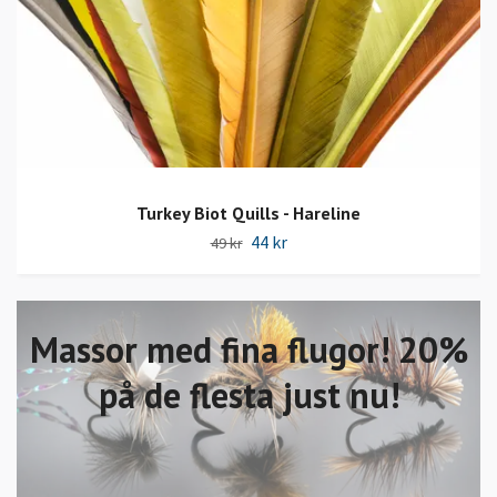
Turkey Biot Quills - Hareline
44 kr
49 kr
Massor med fina flugor! 20%
på de flesta just nu!