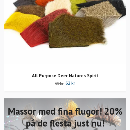
All Purpose Deer Natures Spirit
62 kr
69 kr
Massor med fina flugor! 20%
på de flesta just nu!