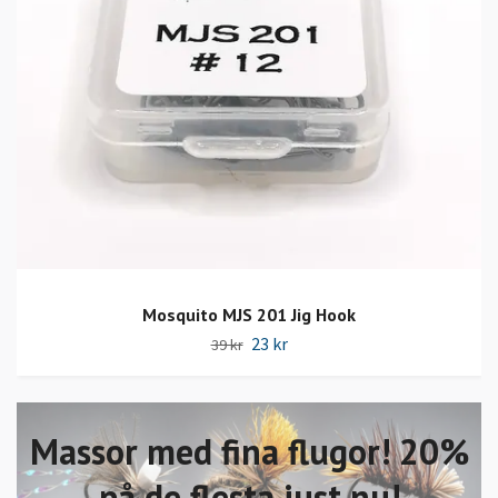
Mosquito MJS 201 Jig Hook
23 kr
39 kr
Massor med fina flugor! 20%
på de flesta just nu!