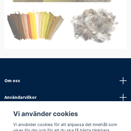
Om oss
Användarvilkor
Vi använder cookies
Sociala medier
Vi använder cookies för att anpassa det innehåll som
visas för dig och för att du ska få bästa tänkbara