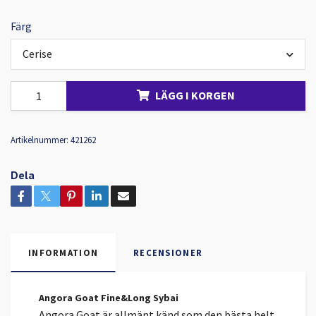
Färg
Cerise
LÄGG I KORGEN
Artikelnummer:
421262
Dela
INFORMATION
RECENSIONER
Angora Goat Fine&Long Sybai
Angora Goat är allmänt känd som den bästa helt