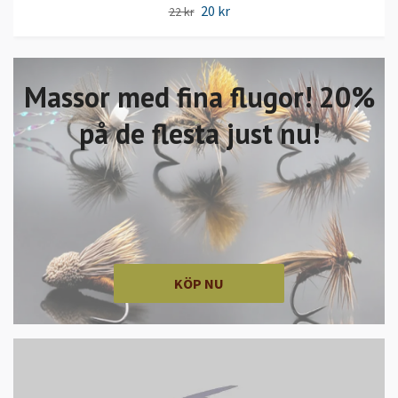
20 kr
22 kr
Massor med fina flugor! 20%
på de flesta just nu!
KÖP NU