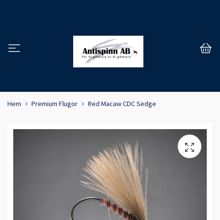
Hem
Premium Flugor
Red Macaw CDC Sedge