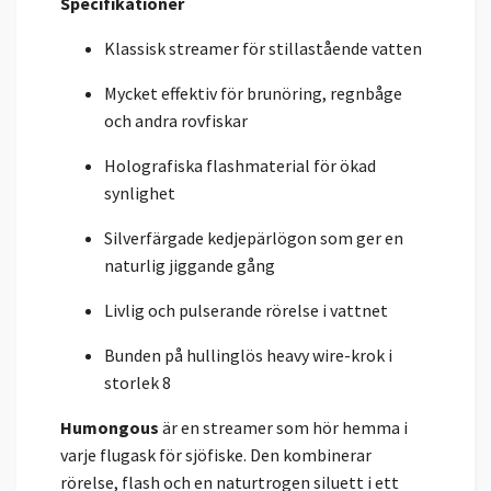
Specifikationer
Klassisk streamer för stillastående vatten
Mycket effektiv för brunöring, regnbåge
och andra rovfiskar
Holografiska flashmaterial för ökad
synlighet
Silverfärgade kedjepärlögon som ger en
naturlig jiggande gång
Livlig och pulserande rörelse i vattnet
Bunden på hullinglös heavy wire-krok i
storlek 8
Humongous
är en streamer som hör hemma i
varje flugask för sjöfiske. Den kombinerar
rörelse, flash och en naturtrogen siluett i ett