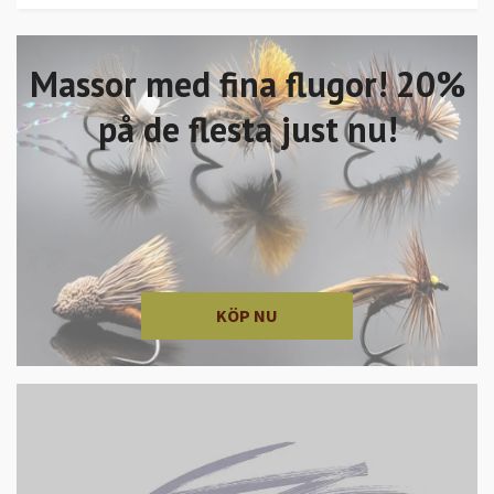
Massor med fina flugor! 20%
på de flesta just nu!
KÖP NU