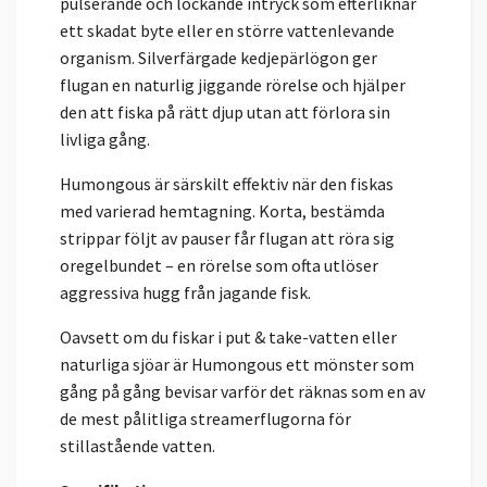
pulserande och lockande intryck som efterliknar
ett skadat byte eller en större vattenlevande
organism. Silverfärgade kedjepärlögon ger
flugan en naturlig jiggande rörelse och hjälper
den att fiska på rätt djup utan att förlora sin
livliga gång.
Humongous är särskilt effektiv när den fiskas
med varierad hemtagning. Korta, bestämda
strippar följt av pauser får flugan att röra sig
oregelbundet – en rörelse som ofta utlöser
aggressiva hugg från jagande fisk.
Oavsett om du fiskar i put & take-vatten eller
naturliga sjöar är Humongous ett mönster som
gång på gång bevisar varför det räknas som en av
de mest pålitliga streamerflugorna för
stillastående vatten.