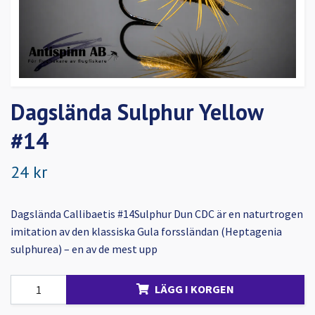
Dagslända Sulphur Yellow
#14
24 kr
Dagslända Callibaetis #14Sulphur Dun CDC är en naturtrogen
imitation av den klassiska Gula forssländan (Heptagenia
sulphurea) – en av de mest upp
LÄGG I KORGEN