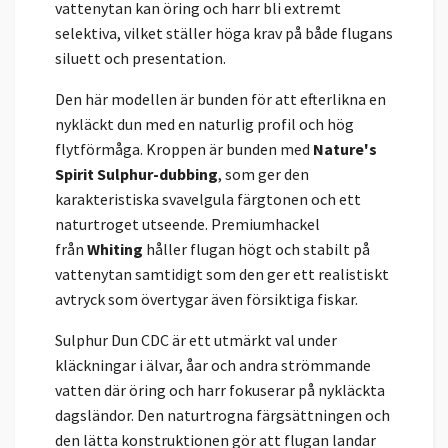
vattenytan kan öring och harr bli extremt
selektiva, vilket ställer höga krav på både flugans
siluett och presentation.
Den här modellen är bunden för att efterlikna en
nykläckt dun med en naturlig profil och hög
flytförmåga. Kroppen är bunden med
Nature's
Spirit Sulphur-dubbing
, som ger den
karakteristiska svavelgula färgtonen och ett
naturtroget utseende. Premiumhackel
från
Whiting
håller flugan högt och stabilt på
vattenytan samtidigt som den ger ett realistiskt
avtryck som övertygar även försiktiga fiskar.
Sulphur Dun CDC är ett utmärkt val under
kläckningar i älvar, åar och andra strömmande
vatten där öring och harr fokuserar på nykläckta
dagsländor. Den naturtrogna färgsättningen och
den lätta konstruktionen gör att flugan landar