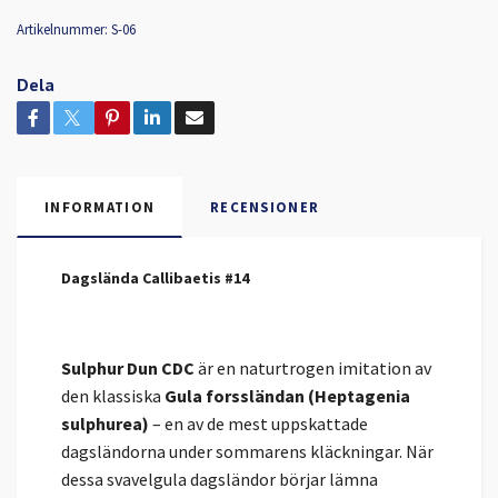
Artikelnummer:
S-06
Dela
INFORMATION
RECENSIONER
Dagslända Callibaetis #14
Sulphur Dun CDC
är en naturtrogen imitation av
den klassiska
Gula forssländan (Heptagenia
sulphurea)
– en av de mest uppskattade
dagsländorna under sommarens kläckningar. När
dessa svavelgula dagsländor börjar lämna