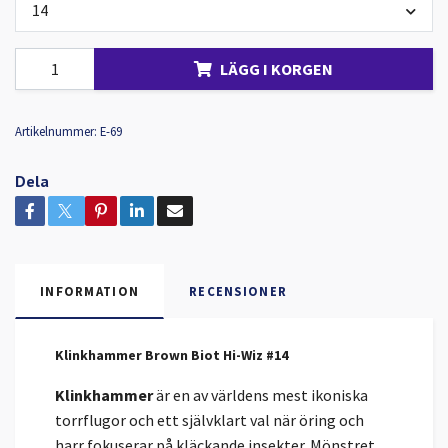
14
LÄGG I KORGEN
Artikelnummer:
E-69
Dela
INFORMATION
RECENSIONER
Klinkhammer Brown Biot Hi-Wiz #14
Klinkhammer
är en av världens mest ikoniska
torrflugor och ett självklart val när öring och
harr fokuserar på kläckande insekter. Mönstret