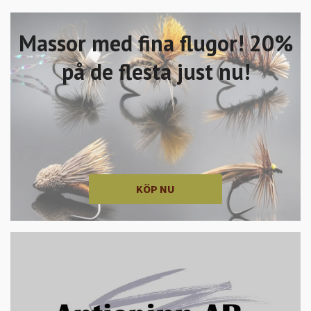
Massor med fina flugor! 20%
på de flesta just nu!
KÖP NU