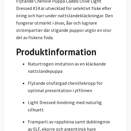
Flytande Chenille Puppa Caddis Olive Light
Dressed #14 är utvecklad för selektivt fiske efter
öring och harr under nattsländekläckningar. Den
fungerar utmärkt i älvar, åar och lugnare
strömpartier där stigande puppor utgör en stor
del av fiskens föda.
Produktinformation
Naturtrogen imitation av en kläckande
nattsländepuppa
Flytande olivfärgad chenillekropp för
optimal presentation i ytfilmen
Light Dressed-bindning med naturlig
silhuett
Framparti av rapphöna samt dubbingmix
av SLF, ekorre och argentinsk hare