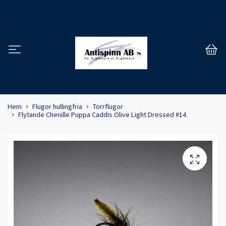
Hem
Flugor hullingfria
Torrflugor
Flytande Chenille Puppa Caddis Olive Light Dressed #14