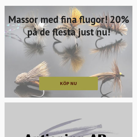
Massor med fina flugor! 20%
på de flesta just nu!
KÖP NU