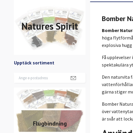
Bomber Na
Natures Spirit
Bomber Natura
höga flytförmå
explosiva hugg 
Få upplevelser 
Upptäck sortiment
spektakulära yt
Den naturvita 
vattenförhållan
gärna stiger m
Bomber Natural 
över vattenytan
är svår att lock
Flugbindning