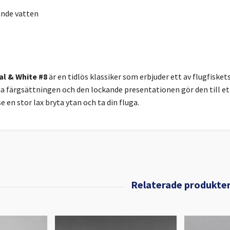
nde vatten
l & White #8
är en tidlös klassiker som erbjuder ett av flugfisk
 färgsättningen och den lockande presentationen gör den till ett 
e en stor lax bryta ytan och ta din fluga.