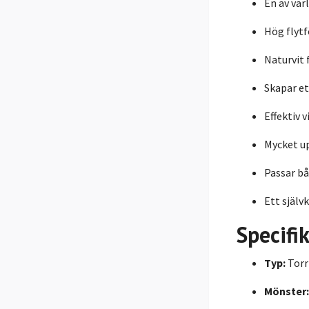
En av vär
Hög flyt
Naturvit 
Skapar et
Effektiv v
Mycket up
Passar bå
Ett självk
Specifi
Typ:
Torr
Mönster: