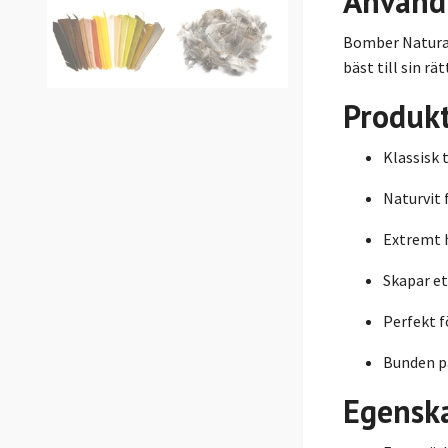
Använd
Bomber Natural
bäst till sin rä
Produk
Klassisk 
Naturvit 
Extremt 
Skapar et
Perfekt f
Bunden på
Egensk