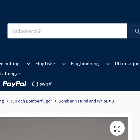
d hulling
Flugfiske
Flugbindning
Utförsäljni
talningar
ing
Tub och Bomberflugor
Bomber Natural and White # 8