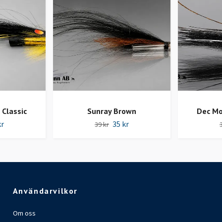
 Classic
Sunray Brown
Dec Mo
kr
35 kr
39 kr
Användarvilkor
Om oss