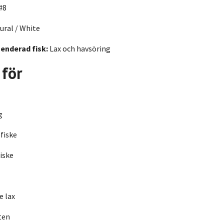
#8
ural / White
nderad fisk:
Lax och havsöring
 för
g
fiske
iske
e lax
ten