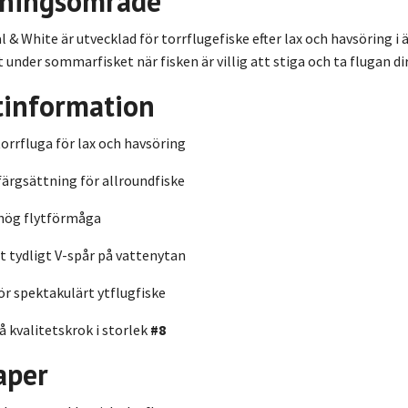
ningsområde
 & White är utvecklad för torrflugefiske efter lax och havsöring
tt under sommarfisket när fisken är villig att stiga och ta flugan di
tinformation
torrfluga för lax och havsöring
färgsättning för allroundfiske
hög flytförmåga
t tydligt V-spår på vattenytan
ör spektakulärt ytflugfiske
 kvalitetskrok i storlek
#8
aper