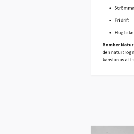
Strömma
Fri drift
Flugfiske
Bomber Natura
den naturtrogna
känslan av att s