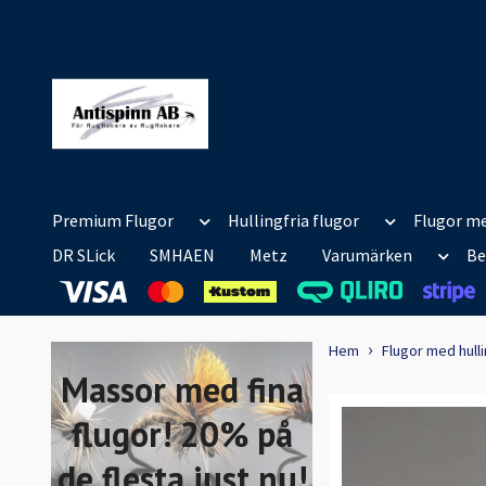
Premium Flugor
Hullingfria flugor
Flugor me
DR SLick
SMHAEN
Metz
Varumärken
Be
Hem
Flugor med hull
Massor med fina
flugor! 20% på
de flesta just nu!