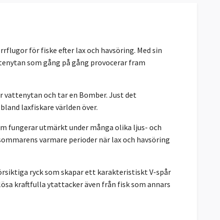
rflugor för fiske efter lax och havsöring. Med sin
vattenytan som gång på gång provocerar fram
er vattenytan och tar en Bomber. Just det
bland laxfiskare världen över.
om fungerar utmärkt under många olika ljus- och
r sommarens varmare perioder när lax och havsöring
örsiktiga ryck som skapar ett karakteristiskt V-spår
ösa kraftfulla ytattacker även från fisk som annars