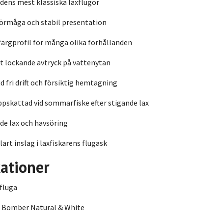
ldens mest klassiska laxflugor
förmåga och stabil presentation
färgprofil för många olika förhållanden
t lockande avtryck på vattenytan
id fri drift och försiktig hemtagning
pskattad vid sommarfiske efter stigande lax
de lax och havsöring
lart inslag i laxfiskarens flugask
kationer
fluga
Bomber Natural & White