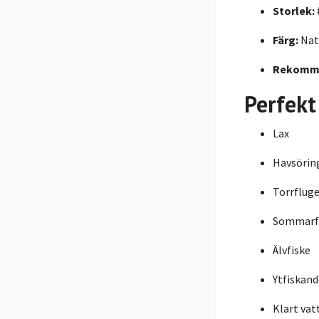
Storlek:
Färg:
Nat
Rekomme
Perfekt
Lax
Havsörin
Torrfluge
Sommarf
Älvfiske
Ytfiskand
Klart vat