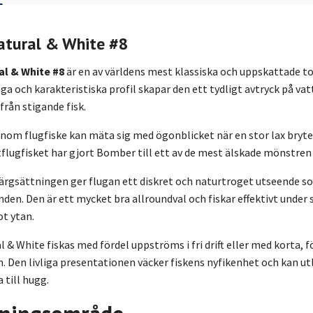
tural & White #8
l & White #8
är en av världens mest klassiska och uppskattade tor
ga och karakteristiska profil skapar den ett tydligt avtryck på 
från stigande fisk.
inom flugfiske kan mäta sig med ögonblicket när en stor lax bryt
flugfisket har gjort Bomber till ett av de mest älskade mönstren 
färgsättningen ger flugan ett diskret och naturtroget utseende s
den. Den är ett mycket bra allroundval och fiskar effektivt unde
ot ytan.
& White fiskas med fördel uppströms i fri drift eller med korta, f
. Den livliga presentationen väcker fiskens nyfikenhet och kan utl
a till hugg.