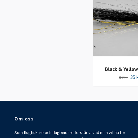
Black & Yellow
35 
39 kr
Om oss
Som flugfiskare och flugbindare förstår vi vad man vill ha för