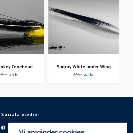
nkey Conehead
Sunray White under Wing
35 kr
35 kr
39 kr
39 kr
Sociala medier
Facebook
Vi använder cookies