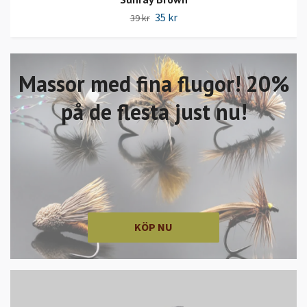
35 kr
39 kr
Massor med fina flugor! 20%
på de flesta just nu!
KÖP NU